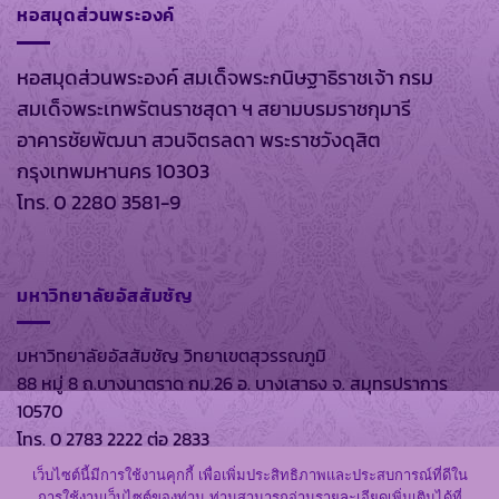
หอสมุดส่วนพระองค์
หอสมุดส่วนพระองค์ สมเด็จพระกนิษฐาธิราชเจ้า กรม
สมเด็จพระเทพรัตนราชสุดา ฯ สยามบรมราชกุมารี
อาคารชัยพัฒนา สวนจิตรลดา พระราชวังดุสิต
กรุงเทพมหานคร 10303
โทร. 0 2280 3581-9
มหาวิทยาลัยอัสสัมชัญ
มหาวิทยาลัยอัสสัมชัญ วิทยาเขตสุวรรณภูมิ
88 หมู่ 8 ถ.บางนาตราด กม.26 อ. บางเสาธง จ. สมุทรปราการ
10570
โทร. 0 2783 2222 ต่อ 2833
เว็บไซต์นี้มีการใช้งานคุกกี้ เพื่อเพิ่มประสิทธิภาพและประสบการณ์ที่ดีใน
การใช้งานเว็บไซต์ของท่าน ท่านสามารถอ่านรายละเอียดเพิ่มเติมได้ที่