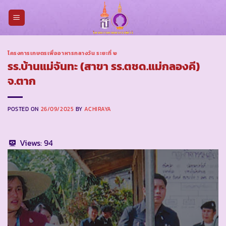
Skip
to
content
โครงการเกษตรเพื่ออาหารกลางวัน ระยะที่ ๒
รร.บ้านแม่จันทะ (สาขา รร.ตชด.แม่กลองคี)
จ.ตาก
POSTED ON
26/09/2025
BY
ACHIRAYA
Views:
94