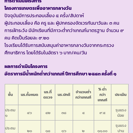
การดำเนินโครงการ
โครงการเกษตรเพื่ออาหารกลางวัน
ปัจจุบันมีการประกอบเลี้ยง ๕ ครั้ง/สัปดาห์
ผู้ประกอบเลี้ยง คือ ครู และ ผู้ปกครองจัดเวรกันมาวันละ ๓ คน
การเฝ้าระวัง มีนักเรียนที่มีภาวะต่ำกว่าเกณฑ์มาตรฐาน จำนวน ๙
คน คิดเป็นร้อยละ ๙.๒๐
โรงเรียนได้รับการสนับสนุนค่าอาหารกลางวันจากกระทรวง
ศึกษาธิการ โดยได้รับในอัตรา ๖ บาท/คน/วัน
ผลการดำเนินโครงการ
อัตราการมีน้ำหนักต่ำกว่าเกณฑ์ ปีการศึกษา ๒๕๔๓ ครั้งที่ ๑
% ต่ำ
นร.ที่
จำนวนต่ำ
ชั้น
นร.ทั้งหมด
นร.ปกติ
กว่า
ประเมิน
ตรวจ
กว่าเกณฑ์
เกณฑ์
ประถม
รุนแรง
๔๖
๔๒
๓๘
๔
๙.๕
๑
น้อย
รุนแรง
ประถม
๒๐
๑๘
๑๖
๒
๑๑.๐๐
ปาน