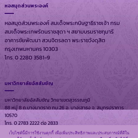
หอสมุดส่วนพระองค์
หอสมุดส่วนพระองค์ สมเด็จพระกนิษฐาธิราชเจ้า กรม
สมเด็จพระเทพรัตนราชสุดา ฯ สยามบรมราชกุมารี
อาคารชัยพัฒนา สวนจิตรลดา พระราชวังดุสิต
กรุงเทพมหานคร 10303
โทร. 0 2280 3581-9
มหาวิทยาลัยอัสสัมชัญ
มหาวิทยาลัยอัสสัมชัญ วิทยาเขตสุวรรณภูมิ
88 หมู่ 8 ถ.บางนาตราด กม.26 อ. บางเสาธง จ. สมุทรปราการ
10570
โทร. 0 2783 2222 ต่อ 2833
เว็บไซต์นี้มีการใช้งานคุกกี้ เพื่อเพิ่มประสิทธิภาพและประสบการณ์ที่ดีใน