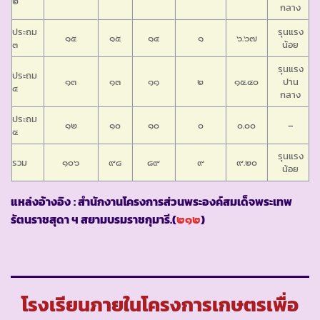
๒
กลาง
ประถม
รุนแรง
๑๕
๑๕
๑๔
๑
๖.๖๗
๓
น้อย
รุนแรง
ประถม
๑๓
๑๓
๑๑
๒
๑๕.๔๐
ปาน
๔
กลาง
ประถม
๑๒
๑๐
๑๐
๐
๐.๐๐
–
๕
รุนแรง
รวม
๑๐๖
๙๘
๘๙
๙
๙.๒๐
น้อย
แหล่งอ้างอิง
: สำนักงานโครงการส่วนพระองค์สมเด็จพระเทพ
รัตนราชสุดา ฯ สยามบรมราชกุมารี.(
๒๑๒
)
โรงเรียนภายในโครงการเกษตรเพื่อ