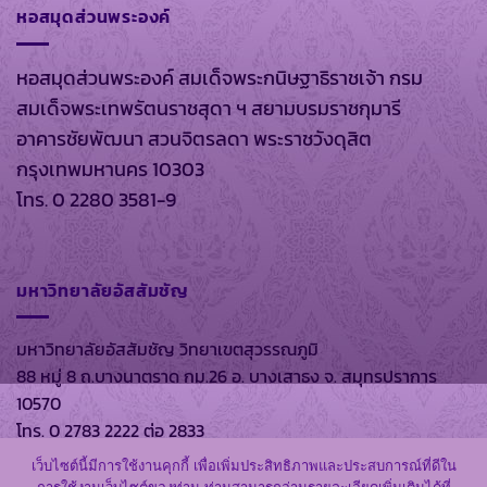
หอสมุดส่วนพระองค์
หอสมุดส่วนพระองค์ สมเด็จพระกนิษฐาธิราชเจ้า กรม
สมเด็จพระเทพรัตนราชสุดา ฯ สยามบรมราชกุมารี
อาคารชัยพัฒนา สวนจิตรลดา พระราชวังดุสิต
กรุงเทพมหานคร 10303
โทร. 0 2280 3581-9
มหาวิทยาลัยอัสสัมชัญ
มหาวิทยาลัยอัสสัมชัญ วิทยาเขตสุวรรณภูมิ
88 หมู่ 8 ถ.บางนาตราด กม.26 อ. บางเสาธง จ. สมุทรปราการ
10570
โทร. 0 2783 2222 ต่อ 2833
เว็บไซต์นี้มีการใช้งานคุกกี้ เพื่อเพิ่มประสิทธิภาพและประสบการณ์ที่ดีใน