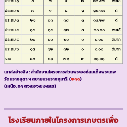
ประถม ๑
๘
๗
๕
๒
๒๘.๕๗
พอใช้
ประถม ๒
๗
๖
๕
๑
๑๖.๖๗
ดี
ประถม ๓
๒๑
๒๑
๑๘
๓
๑๔.๒๙
ดี
ประถม ๔
๑๕
๑๕
๑๒
๓
๒๐.๐๐
พอใช้
ประถม ๕
๒๐
๒๐
๒๐
๐
๐.๐๐
ดีมาก
ประถม ๖
๑๕
๑๒
๑๒
๐
๐.๐๐
ดีมาก
รวม
๘๖
๘๑
๗๑
๙
๑๑.๑๑
ดี
แหล่งอ้างอิง
: สำนักงานโครงการส่วนพระองค์สมเด็จพระเทพ
รัตนราชสุดา ฯ สยามบรมราชกุมารี. (
๒๑๑
)
(เหนือ. ท๑ ส๖๕๒๖๕ ๒๕๔๔)
โรงเรียนภายในโครงการเกษตรเพื่อ