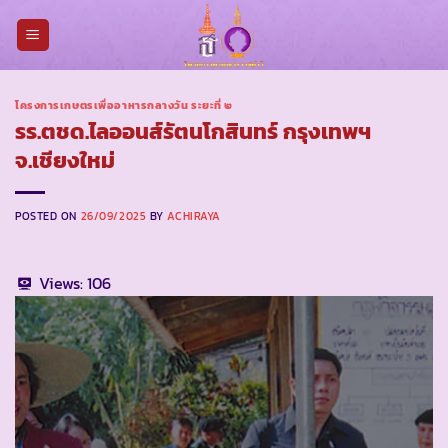
Skip
to
content
โครงการเกษตรเพื่ออาหารกลางวัน ระยะที่ ๒
รร.ตชด.ไลออนส์รัตนโกสินทร์ กรุงเทพฯ
จ.เชียงใหม่
POSTED ON
26/09/2025
BY
ACHIRAYA
Views:
106