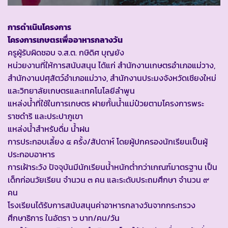
การดำเนินโครงการ
โครงการเกษตรเพื่ออาหารกลางวัน
ครูผู้รับผิดชอบ จ.ส.ต. กษิดิศ บุญยัง
หน่วยงานที่ให้การสนับสนุน ได้แก่ สำนักงานเกษตรอำเภอแม่วาง,
สำนักงานปศุสัตว์อำเภอแม่วาง, สำนักงานประมงจังหวัดเชียงใหม่
และวิทยาลัยเกษตรและเทคโนโลยีลำพูน
แหล่งน้ำที่ใช้ในการเกษตร ฝายกั้นน้ำแม่ป๋วยตามโครงการพระ
ราชดำริ และประปาภูเขา
แหล่งน้ำสำหรับดื่ม น้ำฝน
การประกอบเลี้ยง ๕ ครั้ง/สัปดาห์ โดยผู้ปกครองนักเรียนเป็นผู้
ประกอบอาหาร
การเฝ้าระวัง ปัจจุบันมีนักเรียนน้ำหนักต่ำกว่าเกณฑ์มาตรฐาน เป็น
เด็กก่อนวัยเรียน จำนวน ๓ คน และระดับประถมศึกษา จำนวน ๙
คน
โรงเรียนได้รับการสนับสนุนค่าอาหารกลางวันจากกระทรวง
ศึกษาธิการ ในอัตรา ๖ บาท/คน/วัน