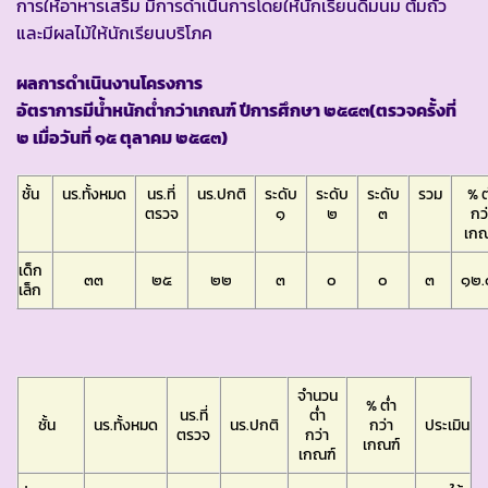
การให้อาหารเสริม มีการดำเนินการโดยให้นักเรียนดื่มนม ต้มถั่ว
และมีผลไม้ให้นักเรียนบริโภค
ผลการดำเนินงานโครงการ
อัตราการมีน้ำหนักต่ำกว่าเกณฑ์ ปีการศึกษา ๒๕๔๓(ตรวจครั้งที่
๒ เมื่อวันที่ ๑๕ ตุลาคม ๒๕๔๓)
ชั้น
นร.ทั้งหมด
นร.ที่
นร.ปกติ
ระดับ
ระดับ
ระดับ
รวม
% ต
ตรวจ
๑
๒
๓
กว่
เกณ
เด็ก
๓๓
๒๕
๒๒
๓
๐
๐
๓
๑๒.
เล็ก
จำนวน
% ต่ำ
นร.ที่
ต่ำ
ชั้น
นร.ทั้งหมด
นร.ปกติ
กว่า
ประเมิน
ตรวจ
กว่า
เกณฑ์
เกณฑ์