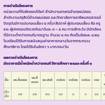
การดำเนินโครงการ
หน่วยงานที่รับผิดชอบได้แก่ สำนักงานเกษตรอำเภอแม่สอด,
สำนักงานปศุสัตว์อำเภอแม่สอด และวิทยาลัยการอาชีพนครสวรรค์
ปัจจุบันมีการประกอบเลี้ยง ๕ ครั้ง/สัปดาห์ ผู้ประกอบเลี้ยง คือ ครู
และ ผู้ปกครองจัดเวรกันมาวันละ ๓ – ๕ คน การเฝ้าระวัง มีนักเรียน
ที่มีภาวะต่ำกว่าเกณฑ์มาตรฐาน จำนวน ๔ คน คิดเป็นร้อยละ ๔.๒๑
โรงเรียนได้รับการสนับสนุนค่าอาหารกลางวันจากกระทรวง
ศึกษาธิการ โดยได้รับในอัตรา ๖ บาท/คน/วัน
ผลการดำเนินโครงการ
อัตราการมีน้ำหนักต่ำกว่าเกณฑ์ ปีการศึกษา ๒๕๔๓ ครั้งที่ ๑
นร.ที่
ชั้น
นร.ทั้งหมด
นร.ปกติ
ระดับ๑
ระดับ๒
ระดับ๓
รวม
ตรวจ
เด็ก
๔๒
๔๒
๒๘
๑๐
๔
๐
๑๔
๓
เล็ก