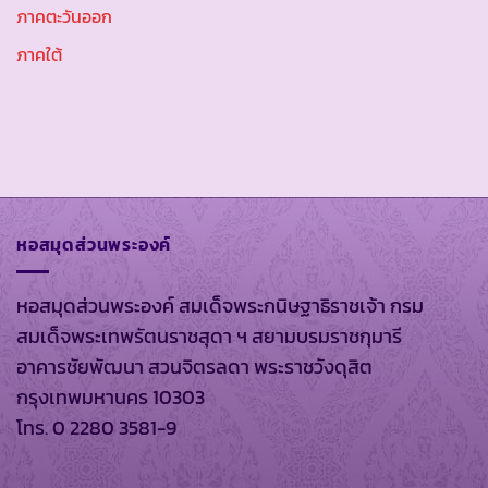
ภาคตะวันออก
ภาคใต้
หอสมุดส่วนพระองค์
หอสมุดส่วนพระองค์ สมเด็จพระกนิษฐาธิราชเจ้า กรม
สมเด็จพระเทพรัตนราชสุดา ฯ สยามบรมราชกุมารี
อาคารชัยพัฒนา สวนจิตรลดา พระราชวังดุสิต
กรุงเทพมหานคร 10303
โทร. 0 2280 3581-9