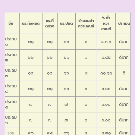
% ต่ำ
นร.ที่
จำนวนต่ำ
ชั้น
นร.ทั้งหมด
นร.ปกติ
หว่า
ประเมิน
ตรวจ
กว่าเกณฑ์
เกณฑ์
ประถม
๒๑
๒๑
๒๐
๑
๔.๗๖
ดีมาก
๑
ประถม
๒๒
๒๒
๒๑
๑
๔.๕๕
ดีมาก
๒
ประถม
๑๘
๑๘
๑๖
๒
๑๑.๑๑
ดี
๓
ประถม
๒๑
๒๑
๒๐
๐
๐.๐๐
ดีมาก
๔
ประถม
๗
๗
๗
๐
๐.๐๐
ดีมาก
๕
ประถม
๗
๗
๗
๐
๐.๐๐
ดีมาก
๖
รวม
๙๖
๙๕
๙๑
๔
๔.๒๑
ดีมาก