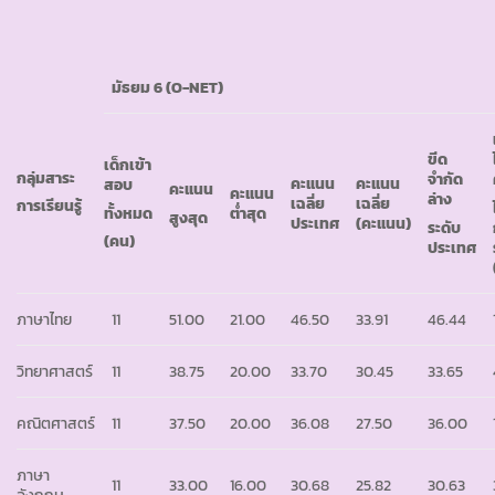
มัธยม 6 (
O-NET)
ขีด
เด็กเข้า
กลุ่มสาระ
จำกัด
คะแนน
คะแนน
สอบ
คะแนน
คะแนน
ล่าง
เฉลี่ย
เฉลี่ย
การเรียนรู้
ทั้งหมด
ต่ำสุด
สูงสุด
ประเทศ
(คะแนน)
ระดับ
(คน)
ประเทศ
ภาษาไทย
11
51.00
21.00
46.50
33.91
46.44
วิทยาศาสตร์
11
38.75
20.00
33.70
30.45
33.65
คณิตศาสตร์
11
37.50
20.00
36.08
27.50
36.00
ภาษา
11
33.00
16.00
30.68
25.82
30.63