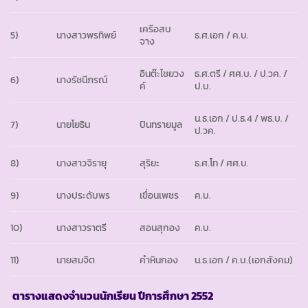
เครือสบ
5)
นางสาวพรทิพย์
ธ.ศ.เอก / ค.บ.
จาง
อินต๊ะไชยวง
ธ.ศ.ตรี / ศศ.บ. / ป.วค. /
6)
นางรัชนีภรณ์
ค์
ป.บ.
น.ธ.เอก / ป.ธ.4 / พธ.บ. /
7)
นายโยธิน
ปินทรายมูล
ป.วค.
8)
นางสาวจิรายุ
สุริยะ
ธ.ศ.โท / ศศ.บ.
9)
นางประดับพร
เขื่อนเพชร
ค.บ.
10)
นางสาวราตรี
สอนสุกอง
ค.บ.
11)
นายสมจิต
คำหินกอง
น.ธ.เอก / ค.บ.(เอกสังคม)
ตารางแสดงจำนวนนักเรียน ปีการศึกษา
2552