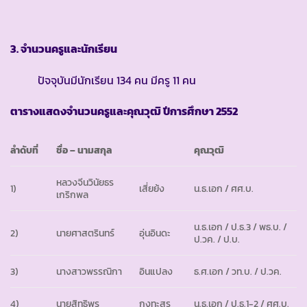
3. จำนวนครูและนักเรียน
ปัจจุบันมีนักเรียน 134 คน มีครู 11 คน
ตารางแสดงจำนวนครูและคุณวุฒิ ปีการศึกษา
2552
ลำดับที่
ชื่อ
–
นามสกุล
คุณวุฒิ
หลวงจีนวินัยธร
1)
เสี่ยย้ง
น.ธ.เอก / ศศ.บ.
เกริกพล
น.ธ.เอก / ป.ธ.3 / พธ.บ. /
2)
นายศาสตรินทร์
อุ่นอินดะ
ป.วค. / ป.บ.
3)
นางสาวพรรณิกา
อินแปลง
ธ.ศ.เอก / วท.บ. / ป.วค.
4)
นายสิทธิพร
กงทะสร
น.ธ.เอก / ป.ธ.1-2 / ศศ.บ.