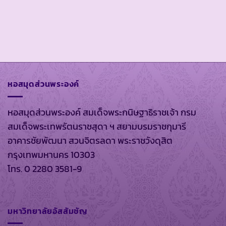
หอสมุดส่วนพระองค์
หอสมุดส่วนพระองค์ สมเด็จพระกนิษฐาธิราชเจ้า กรม
สมเด็จพระเทพรัตนราชสุดา ฯ สยามบรมราชกุมารี
อาคารชัยพัฒนา สวนจิตรลดา พระราชวังดุสิต
กรุงเทพมหานคร 10303
โทร. 0 2280 3581-9
มหาวิทยาลัยอัสสัมชัญ