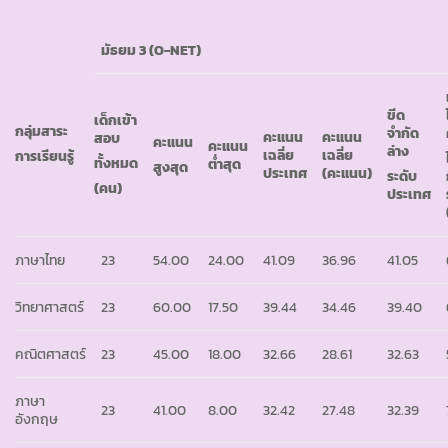
มัธยม 3 (
O-NET)
ขีด
เด็กเข้า
กลุ่มสาระ
จำกัด
คะแนน
คะแนน
สอบ
คะแนน
คะแนน
ล่าง
เฉลี่ย
เฉลี่ย
การเรียนรู้
ทั้งหมด
ต่ำสุด
สูงสุด
ประเทศ
(คะแนน)
ระดับ
(คน)
ประเทศ
ภาษาไทย
23
54.00
24.00
41.09
36.96
41.05
วิทยาศาสตร์
23
60.00
17.50
39.44
34.46
39.40
คณิตศาสตร์
23
45.00
18.00
32.66
28.61
32.63
ภาษา
23
41.00
8.00
32.42
27.48
32.39
อังกฤษ