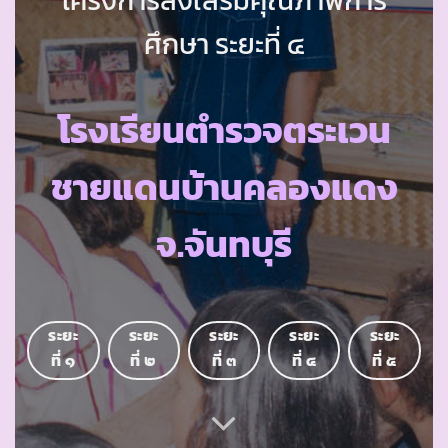
ศึกษา ระยะที่ ๔
โรงเรียนตำรวจตระเวน
ชายแดนบ้านคลองแดง
จ.จันทบุรี
ระยะ
ระยะ
ระยะ
ระยะ
ระยะ
ที่ ๑
ที่ ๒
ที่ ๓
ที่ ๔
ที่ ๕