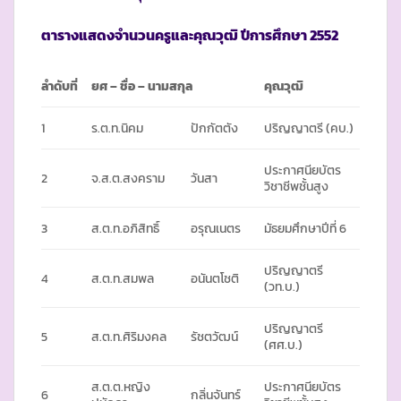
ตารางแสดงจำนวนครูและคุณวุฒิ ปีการศึกษา
2552
ลำดับที่
ยศ
–
ชื่อ – นามสกุล
คุณวุฒิ
1
ร.ต.ท.นิคม
ปักกัตตัง
ปริญญาตรี (คบ.)
ประกาศนียบัตร
2
จ.ส.ต.สงคราม
วันสา
วิชาชีพชั้นสูง
3
ส.ต.ท.อภิสิทธิ์
อรุณเนตร
มัธยมศึกษาปีที่ 6
ปริญญาตรี
4
ส.ต.ท.สมพล
อนันตโชติ
(วท.บ.)
ปริญญาตรี
5
ส.ต.ท.ศิริมงคล
รัชตวัฒน์
(ศศ.บ.)
ส.ต.ต.หญิง
ประกาศนียบัตร
6
กลิ่นจันทร์