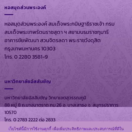
หอสมุดส่วนพระองค์
หอสมุดส่วนพระองค์ สมเด็จพระกนิษฐาธิราชเจ้า กรม
สมเด็จพระเทพรัตนราชสุดา ฯ สยามบรมราชกุมารี
อาคารชัยพัฒนา สวนจิตรลดา พระราชวังดุสิต
กรุงเทพมหานคร 10303
โทร. 0 2280 3581-9
มหาวิทยาลัยอัสสัมชัญ
มหาวิทยาลัยอัสสัมชัญ วิทยาเขตสุวรรณภูมิ
88 หมู่ 8 ถ.บางนาตราด กม.26 อ. บางเสาธง จ. สมุทรปราการ
10570
โทร. 0 2783 2222 ต่อ 2833
เว็บไซต์นี้มีการใช้งานคุกกี้ เพื่อเพิ่มประสิทธิภาพและประสบการณ์ที่ดีใน