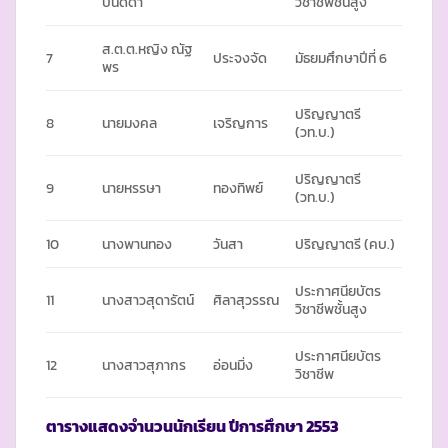
ปนัดดา
วิชาชีพชั้นสูง
ส.ต.ต.หญิง ณัฐ
7
ประจงจัด
มัธยมศึกษาปีที่ 6
พร
ปริญญาตรี
8
นายมงคล
เจริญการ
(วท.บ.)
ปริญญาตรี
9
นายหรรษา
ทองทิพย์
(วท.บ.)
10
นางพานทอง
วันสา
ปริญญาตรี (คบ.)
ประกาศนียบัตร
11
นางสาวสุดารัตน์
ศิลาสุวรรณ
วิชาชีพชั้นสูง
ประกาศนียบัตร
12
นางสาวสุภากร
อ่อนมิ่ง
วิชาชีพ
ตารางแสดงจำนวนนักเรียน ปีการศึกษา
2553