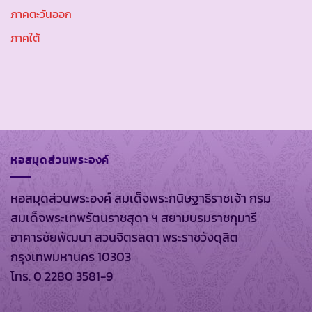
ภาคตะวันออก
ภาคใต้
หอสมุดส่วนพระองค์
หอสมุดส่วนพระองค์ สมเด็จพระกนิษฐาธิราชเจ้า กรม
สมเด็จพระเทพรัตนราชสุดา ฯ สยามบรมราชกุมารี
อาคารชัยพัฒนา สวนจิตรลดา พระราชวังดุสิต
กรุงเทพมหานคร 10303
โทร. 0 2280 3581-9