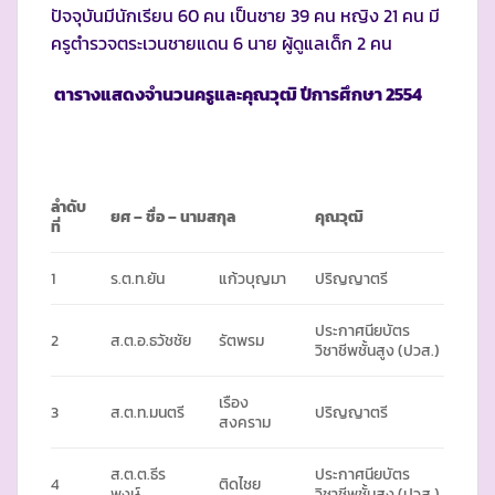
ปัจจุบันมีนักเรียน 60 คน เป็นชาย 39 คน หญิง 21 คน มี
ครูตำรวจตระเวนชายแดน 6 นาย ผู้ดูแลเด็ก 2 คน
ตารางแสดงจำนวนครูและคุณวุฒิ ปีการศึกษา
2554
ลำดับ
ยศ – ชื่อ – นามสกุล
คุณวุฒิ
ที่
1
ร.ต.ท.ยัน
แก้วบุญมา
ปริญญาตรี
ประกาศนียบัตร
2
ส.ต.อ.ธวัชชัย
รัตพรม
วิชาชีพชั้นสูง (ปวส.)
เรือง
3
ส.ต.ท.มนตรี
ปริญญาตรี
สงคราม
ส.ต.ต.ธีร
ประกาศนียบัตร
4
ติดไชย
พงษ์
วิชาชีพชั้นสูง (ปวส.)