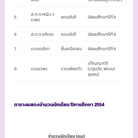
ส.ต.ต.หญิง ว
5
พรมขันตี
มัธยมศึกษาปีที่ 6
ราพร
6
ส.ต.ต.อภิเดช
แดงจันที
มัธยมศึกษาปีที่ 6
7
นางเณริศา
ยิ้มเครือทอง
มัธยมศึกษาปีที่ 6
ปริญญาตรี
8
นางนวพร
ราดเพียแก้ว
(ปฐมวัย, พัฒนา
ชุมชน)
ตารางแสดงจำนวนนักเรียน ปีการศึกษา
2554
จำนวนนักเรียน (คน)