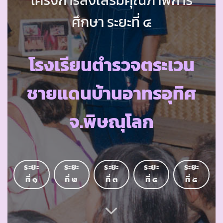
ศึกษา ระยะที่ ๔
โรงเรียนตำรวจตระเวน
ชายแดนบ้านอาทรอุทิศ
จ.พิษณุโลก
ระยะ
ระยะ
ระยะ
ระยะ
ระยะ
ที่ ๑
ที่ ๒
ที่ ๓
ที่ ๔
ที่ ๕