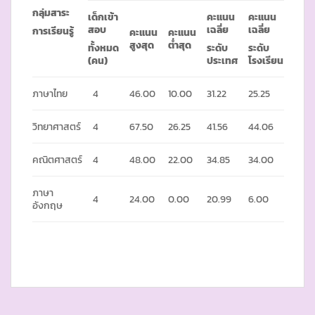
กลุ่มสาระ
เด็กเข้า
คะแนน
คะแนน
สอบ
เฉลี่ย
เฉลี่ย
การเรียนรู้
คะแนน
คะแนน
สูงสุด
ต่ำสุด
ทั้งหมด
ระดับ
ระดับ
(คน)
ประเทศ
โรงเรียน
ภาษาไทย
4
46.00
10.00
31.22
25.25
วิทยาศาสตร์
4
67.50
26.25
41.56
44.06
คณิตศาสตร์
4
48.00
22.00
34.85
34.00
ภาษา
4
24.00
0.00
20.99
6.00
อังกฤษ