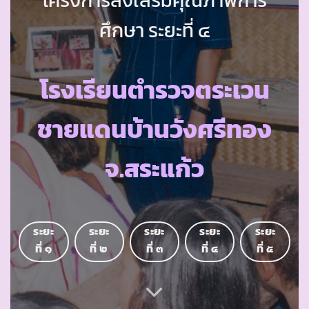
ศึกษา ระยะที่ ๔
โรงเรียนตำรวจตระเวน
ชายแดนบ้านวังศรีทอง
จ.สระแก้ว
ระยะ
ระยะ
ระยะ
ระยะ
ระยะ
ที่ ๑
ที่ ๒
ที่ ๓
ที่ ๔
ที่ ๕