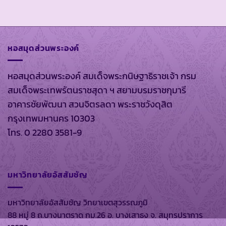
หอสมุดส่วนพระองค์
หอสมุดส่วนพระองค์ สมเด็จพระกนิษฐาธิราชเจ้า กรม
สมเด็จพระเทพรัตนราชสุดา ฯ สยามบรมราชกุมารี
อาคารชัยพัฒนา สวนจิตรลดา พระราชวังดุสิต
กรุงเทพมหานคร 10303
โทร. 0 2280 3581-9
มหาวิทยาลัยอัสสัมชัญ
มหาวิทยาลัยอัสสัมชัญ วิทยาเขตสุวรรณภูมิ
88 หมู่ 8 ถ.บางนาตราด กม.26 อ. บางเสาธง จ. สมุทรปราการ