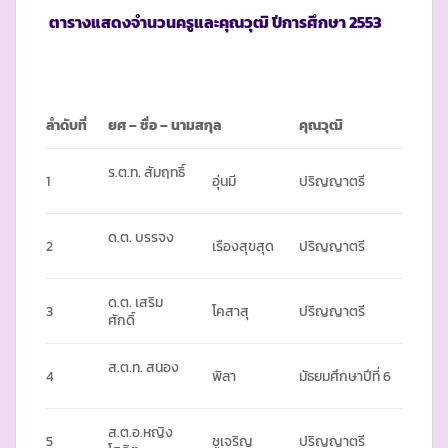
ตารางแสดงจำนวนครูและคุณวุฒิ ปีการศึกษา
2553
ลำดับที่
ยศ – ชื่อ – นามสกุล
คุณวุฒิ
ร.ต.ท. สัมฤทธิ์
1
อุ่นมี
ปริญญาตรี
ด.ต. บรรจง
2
เรืองสุขสุด
ปริญญาตรี
ด.ต. เสริม
3
โคสาสุ
ปริญญาตรี
ศักดิ์
ส.ต.ท. สนอง
4
พิลา
มัธยมศึกษาปีที่ 6
ส.ต.อ.หญิง
5
ชูเจริญ
ปริญญาตรี