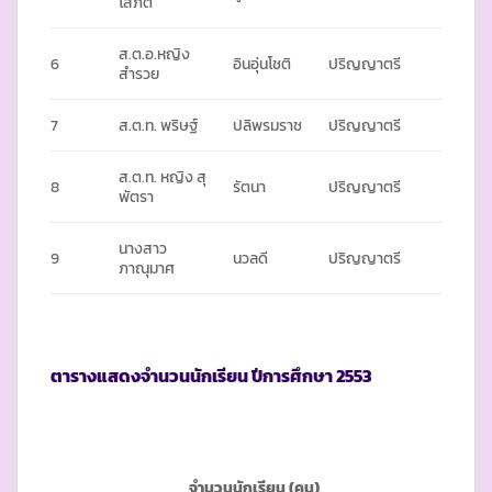
โสภิต
ส.ต.อ.หญิง
6
อินอุ่นโชติ
ปริญญาตรี
สำรวย
7
ส.ต.ท. พริษฐ์
ปลิพรมราช
ปริญญาตรี
ส.ต.ท. หญิง สุ
8
รัตนา
ปริญญาตรี
พัตรา
นางสาว
9
นวลดี
ปริญญาตรี
ภาณุมาศ
ตารางแสดงจำนวนนักเรียน ปีการศึกษา
2553
จำนวนนักเรียน (คน)