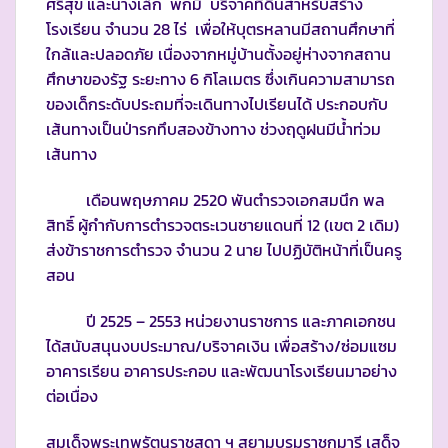
ศรีสุข และนางเล็ก พกมี บริจาคที่ดินสำหรับสร้าง
โรงเรียน จำนวน 28 ไร่ เพื่อให้บุตรหลานมีสถานศึกษาที่
ใกล้และปลอดภัย เนื่องจากหมู่บ้านตั้งอยู่ห่างจากสถาน
ศึกษาของรัฐ ระยะทาง 6 กิโลเมตร ซึ่งเกินความสามารถ
ของเด็กระดับประถมที่จะเดินทางไปเรียนได้ ประกอบกับ
เส้นทางเป็นป่ารกทึบสองข้างทาง ช่วงฤดูฝนมีน้ำท่วม
เส้นทาง
เดือนพฤษภาคม 2520 พันตำรวจเอกสมนึก พล
สิทธิ์ ผู้กำกับการตำรวจตระเวนชายแดนที่ 12 (เขต 2 เดิม)
ส่งข้าราชการตำรวจ จำนวน 2 นาย ไปปฏิบัติหน้าที่เป็นครู
สอน
ปี 2525 – 2553 หน่วยงานราชการ และภาคเอกชน
ได้สนับสนุนงบประมาณ/บริจาคเงิน เพื่อสร้าง/ซ่อมแซม
อาคารเรียน อาคารประกอบ และพัฒนาโรงเรียนมาอย่าง
ต่อเนื่อง
สมเด็จพระเทพรัตนราชสุดา ฯ สยามบรมราชกุมารี เสด็จ