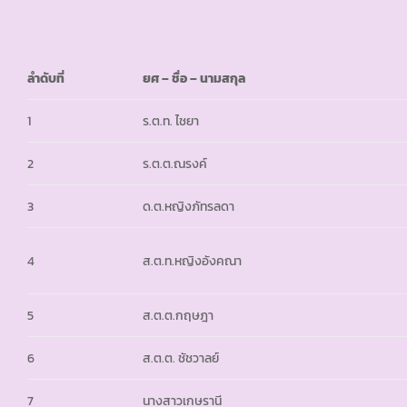
ลำดับที่
ยศ
– ชื่อ – นามสกุล
1
ร.ต.ท. ไชยา
2
ร.ต.ต.ณรงค์
3
ด.ต.หญิงภัทรลดา
4
ส.ต.ท.หญิงอังคณา
5
ส.ต.ต.กฤษฎา
6
ส.ต.ต. ชัชวาลย์
7
นางสาวเกษรานี