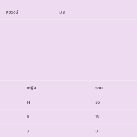
สุขวงษ์
ม.3
หญิง
รวม
14
36
6
13
3
8