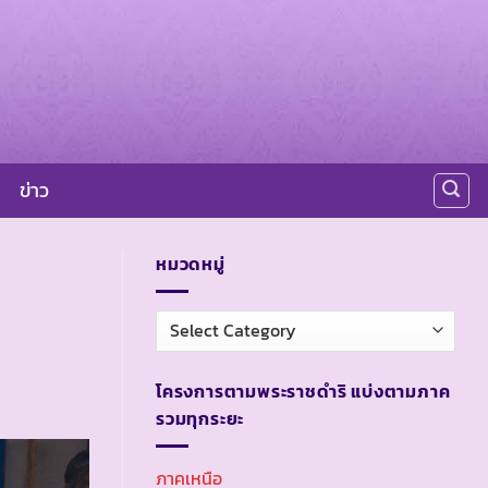
ข่าว
หมวดหมู่
หมวด
หมู่
โครงการตามพระราชดำริ แบ่งตามภาค
รวมทุกระยะ
ภาคเหนือ