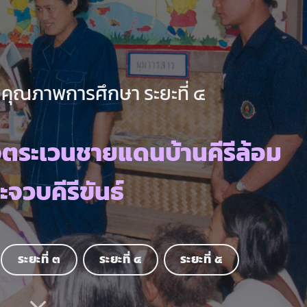
คุณภาพการศึกษา ระยะที่ ๔
จตระเวนชายแดนบ้านคีรีล้อม
ะจวบคีรีขันธ์
ระยะที่ ๓
ระยะที่ ๔
ระยะที่ ๕