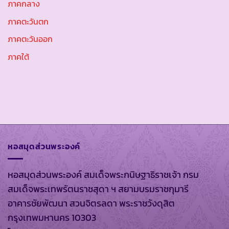
ภาคกลาง
ภาคตะวันตก
ภาคตะวันออก
ภาคใต้
หอสมุดส่วนพระองค์
หอสมุดส่วนพระองค์ สมเด็จพระกนิษฐาธิราชเจ้า กรม
สมเด็จพระเทพรัตนราชสุดา ฯ สยามบรมราชกุมารี
อาคารชัยพัฒนา สวนจิตรลดา พระราชวังดุสิต
กรุงเทพมหานคร 10303