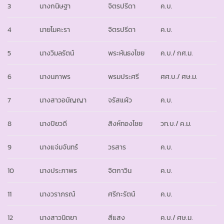
3
นางกนิษฐา
จิตรปรีดา
ค.บ.
4
นายโมคะรา
จิตรปรีดา
ค.บ.
5
นางวิมลรัตน์
พระหันธงไชย
ค.บ./ กศ.ม.
6
นางนภาพร
พรมประศรี
ศศ.บ./ ศษ.ม.
7
นางสาวอนัญญา
จรัสแผ้ว
ค.บ.
8
นางปิยวดี
สิงห์ทองไชย
วท.บ./ ค.ม.
9
นางแจ่มจันทร์
วรสาร
ค.บ.
10
นางประภาพร
จิตกาวิน
ค.บ.
11
นางวราภรณ์
ศรีกะรัตน์
ค.บ.
12
นางสาวนิตยา
สีแสง
ค.บ./ ศษ.ม.