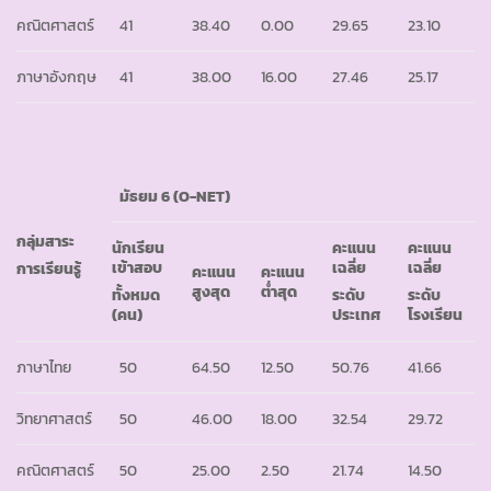
คณิตศาสตร์
41
38.40
0.00
29.65
23.10
ภาษาอังกฤษ
41
38.00
16.00
27.46
25.17
มัธยม
6 (O-NET)
กลุ่มสาระ
นักเรียน
คะแนน
คะแนน
เข้าสอบ
เฉลี่ย
เฉลี่ย
การเรียนรู้
คะแนน
คะแนน
สูงสุด
ต่ำสุด
ทั้งหมด
ระดับ
ระดับ
(คน)
ประเทศ
โรงเรียน
ภาษาไทย
50
64.50
12.50
50.76
41.66
วิทยาศาสตร์
50
46.00
18.00
32.54
29.72
คณิตศาสตร์
50
25.00
2.50
21.74
14.50