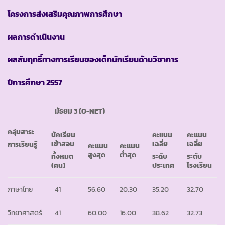
โครงการส่งเสริมคุณภาพการศึกษา
ผลการดำเนินงาน
ผลสัมฤทธิ์ทางการเรียนของเด็กนักเรียนด้านวิชาการ
ปีการศึกษา
2557
มัธยม 3
(O-NET)
กลุ่มสาระ
นักเรียน
คะแนน
คะแนน
เข้าสอบ
เฉลี่ย
เฉลี่ย
การเรียนรู้
คะแนน
คะแนน
สูงสุด
ต่ำสุด
ทั้งหมด
ระดับ
ระดับ
(คน)
ประเทศ
โรงเรียน
ภาษาไทย
41
56.60
20.30
35.20
32.70
วิทยาศาสตร์
41
60.00
16.00
38.62
32.73