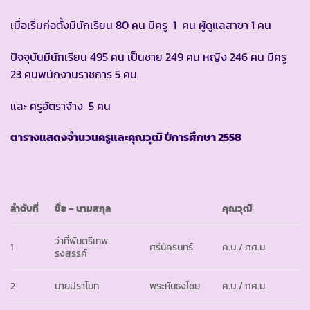
เมื่อเริ่มก่อตั้งมีนักเรียน 80 คน มีครู 1 คน ผู้ดูแลสาขา 1 คน
ปัจจุบันมีนักเรียน 495 คน เป็นชาย 249 คน หญิง 246 คน มีครู
23 คนพนักงานราชการ 5 คน
และ ครูอัตราจ้าง 5 คน
ตารางแสดงจำนวนครูและคุณวุฒิ ปีการศึกษา
2558
ลำดับที่
ชื่อ
– นามสกุล
คุณวุฒิ
ว่าที่พันตรีเทพ
1
ศรีนัครินทร์
ค.บ./ ศศ.ม.
รังสรรค์
2
นายปราโมท
พระหันธงไชย
ค.บ./ กศ.ม.