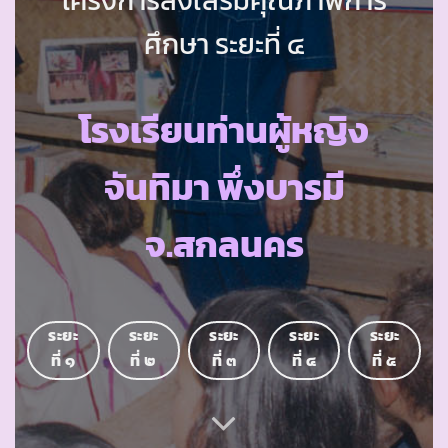
ศึกษา ระยะที่ ๔
โรงเรียนท่านผู้หญิง
จันทิมา พึ่งบารมี
จ.สกลนคร
ระยะ
ระยะ
ระยะ
ระยะ
ระยะ
ที่ ๑
ที่ ๒
ที่ ๓
ที่ ๔
ที่ ๕