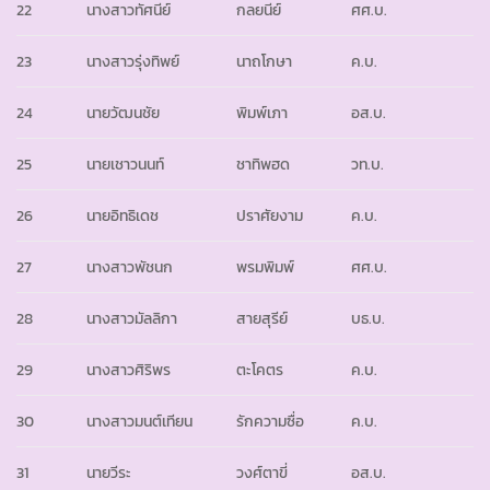
22
นางสาวทัศนีย์
กลยนีย์
ศศ.บ.
23
นางสาวรุ่งทิพย์
นาถโกษา
ค.บ.
24
นายวัฒนชัย
พิมพ์เภา
อส.บ.
25
นายเชาวนนท์
ชาทิพฮด
วท.บ.
26
นายอิทธิเดช
ปราศัยงาม
ค.บ.
27
นางสาวพัชนก
พรมพิมพ์
ศศ.บ.
28
นางสาวมัลลิกา
สายสุรีย์
บธ.บ.
29
นางสาวศิริพร
ตะโคตร
ค.บ.
30
นางสาวมนต์เทียน
รักความซื่อ
ค.บ.
31
นายวีระ
วงศ์ตาขี่
อส.บ.