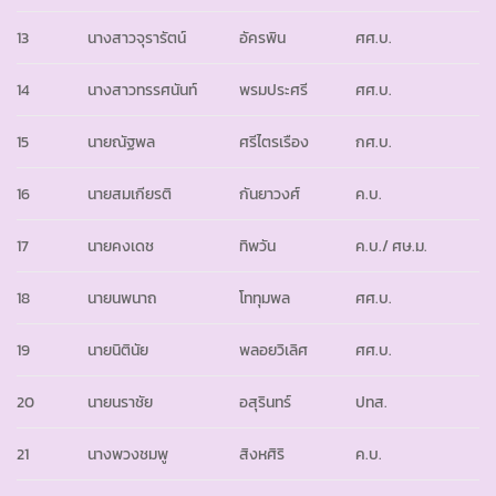
13
นางสาวจุรารัตน์
อัครพิน
ศศ.บ.
14
นางสาวทรรศนันท์
พรมประศรี
ศศ.บ.
15
นายณัฐพล
ศรีไตรเรือง
กศ.บ.
16
นายสมเกียรติ
กันยาวงศ์
ค.บ.
17
นายคงเดช
ทิพวัน
ค.บ./ ศษ.ม.
18
นายนพนาถ
โททุมพล
ศศ.บ.
19
นายนิตินัย
พลอยวิเลิศ
ศศ.บ.
20
นายนราชัย
อสุรินทร์
ปทส.
21
นางพวงชมพู
สิงหศิริ
ค.บ.