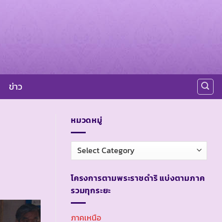
ข่าว
หมวดหมู่
หมวด
หมู่
โครงการตามพระราชดำริ แบ่งตามภาค
รวมทุกระยะ
ภาคเหนือ