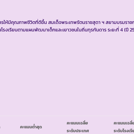
้มีคุณภาพชีวิตที่ดีขึ้น สมเด็จพระเทพรัตนราชสุดา ฯ สยามบรมราชก
รงเรียนตามแผนพัฒนาเด็กและเยาวชนในถิ่นทุรกันดาร ระยะที่ 4 (ปี 2
คะแนนเฉลี่ย
คะแนนเฉลี่
ด
คะแนนต่ำสุด
ระดับประเทศ
ระดับโรงเรี