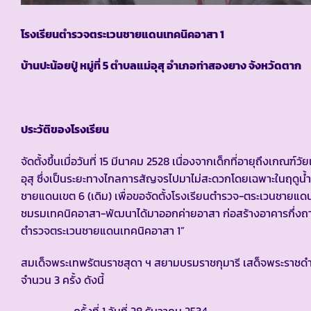
โรงเรียนตำรวจตระเวนชายแดนเทคนิคอาสา 1
บ้านปะน้อยปู่ หมู่ที่ 5 ตำบลแม่อุสุ อำเภอท่าสองยาง จังหวัดตาก
ประวัติของโรงเรียน
จัดตั้งขึ้นเมื่อวันที่ 15 มีนาคม 2528 เนื่องจากเด็กที่อายุถึงเกณฑ์
อุสุ ซึ่งเป็นระยะทางไกลการสัญจรไปมาไม่สะดวกโดยเฉพาะในฤ
ชายแดนเขต 6 (เดิม) เพื่อขอจัดตั้งโรงเรียนตำรวจ-ตระเวนชายแดนใ
ชมรมเทคนิคอาสา-พัฒนาได้มาออกค่ายอาสา ก่อสร้างอาคารกึ่งถาวร 
ตำรวจตระเวนชายแดนเทคนิคอาสา 1”
สมเด็จพระเทพรัตนราชสุดา ฯ สยามบรมราชกุมารี เสด็จพระราช
จำนวน 3 ครั้ง ดังนี้