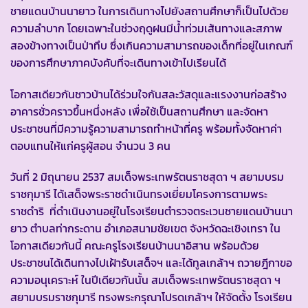
ชายแดนบ้านนายาว ในการเดินทางไปยังสถานศึกษาก็เป็นไปด้วย
ความลำบาก โดยเฉพาะในช่วงฤดูฝนมีน้ำท่วมเส้นทางและสภาพ
สองข้างทางเป็นป่าทึบ ซึ่งเกินความสามารถของเด็กที่อยู่ในเกณฑ์
ของการศึกษาภาคบังคับที่จะเดินทางเข้าไปเรียนได้
โอกาสเดียวกันชาวบ้านได้ร่วมใจกันสละวัสดุและแรงงานก่อสร้าง
อาคารชั่วคราวขึ้นหนึ่งหลัง เพื่อใช้เป็นสถานศึกษา และจัดหา
ประชาชนที่มีความรู้ความสามารถทำหน้าที่ครู พร้อมทั้งจัดหาค่า
ตอบแทนให้แก่ครูผู้สอน จำนวน 3 คน
วันที่ 2 มิถุนายน 2537 สมเด็จพระเทพรัตนราชสุดา ฯ สยามบรม
ราชกุมารี ได้เสด็จพระราชดำเนินทรงเยี่ยมโครงการตามพระ
ราชดำริ ที่ดำเนินงานอยู่ในโรงเรียนตำรวจตระเวนชายแดนบ้านนา
ยาว ตำบลท่ากระดาน อำเภอสนามชัยเขต จังหวัดฉะเชิงเทรา ใน
โอกาสเดียวกันนี้ คณะครูโรงเรียนบ้านนาอิสาน พร้อมด้วย
ประชาชนได้เดินทางไปเฝ้ารับเสด็จฯ และได้ทูลเกล้าฯ ถวายฎีกาขอ
ความอนุเคราะห์ ในปีเดียวกันนั้น สมเด็จพระเทพรัตนราชสุดา ฯ
สยามบรมราชกุมารี ทรงพระกรุณาโปรดเกล้าฯ ให้จัดตั้ง โรงเรียน