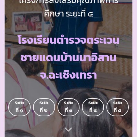
ศึกษา ระยะที่ ๔
โรงเรียนตำรวจตระเวน
ชายแดนบ้านนาอิสาน
จ.ฉะเชิงเทรา
ระยะ
ระยะ
ระยะ
ระยะ
ระยะ
ที่ ๑
ที่ ๒
ที่ ๓
ที่ ๔
ที่ ๕