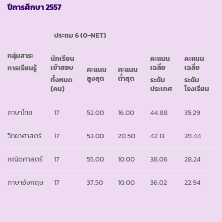
ปีการศึกษา
2557
ประถม
6 (O-NET)
กลุ่มสาระ
นักเรียน
คะแนน
คะแนน
เข้าสอบ
เฉลี่ย
เฉลี่ย
การเรียนรู้
คะแนน
คะแนน
สูงสุด
ต่ำสุด
ทั้งหมด
ระดับ
ระดับ
(คน)
ประเทศ
โรงเรียน
ภาษาไทย
17
52.00
16.00
44.88
35.29
วิทยาศาสตร์
17
53.00
20.50
42.13
39.44
คณิตศาสตร์
17
55.00
10.00
38.06
28.24
ภาษาอังกฤษ
17
37.50
10.00
36.02
22.94