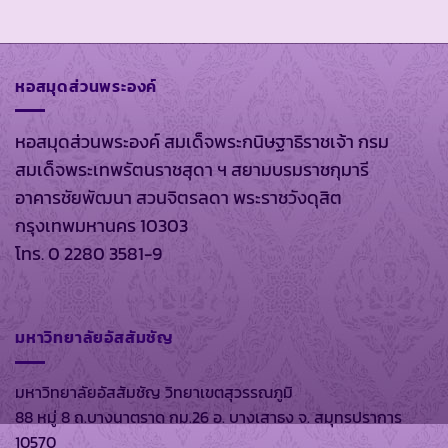
หอสมุดส่วนพระองค์
หอสมุดส่วนพระองค์ สมเด็จพระกนิษฐาธิราชเจ้า กรม
สมเด็จพระเทพรัตนราชสุดา ฯ สยามบรมราชกุมารี
อาคารชัยพัฒนา สวนจิตรลดา พระราชวังดุสิต
กรุงเทพมหานคร 10303
โทร. 0 2280 3581-9
มหาวิทยาลัยอัสสัมชัญ
มหาวิทยาลัยอัสสัมชัญ วิทยาเขตสุวรรณภูมิ
88 หมู่ 8 ถ.บางนาตราด กม.26 อ. บางเสาธง จ. สมุทรปราการ
10570