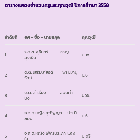
ตารางแสดงจำนวนครูและคุณวุฒิ ปีการศึกษา
2558
ลำดับที่
ยศ – ชื่อ – นามสกุล
คุณวุฒิ
ร.ต.ต. สุรินทร์ ชาญ
1
ปวช.
สูงเนิน
ด.ต. เสริมเกียรติ พรมมานุ
2
ม.6
รักษ์
ด.ต. สำเรียง สอดกำ
3
ปวช.
ปัง
จ.ส.ต.หญิง สุกัญญา ประนิ
4
ม.6
สอน
จ.ส.ต.หญิง เพ็ญประภา แสง
5
ป.ตรี
ใส