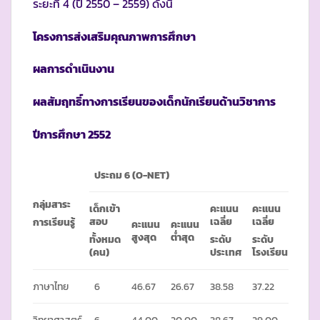
ระยะที่ 4 (ปี 2550 – 2559) ดังนี้
โครงการส่งเสริมคุณภาพการศึกษา
ผลการดำเนินงาน
ผลสัมฤทธิ์ทางการเรียนของเด็กนักเรียนด้านวิชาการ
ปีการศึกษา 255
2
ประถม 6 (
O-NET)
กลุ่มสาระ
เด็กเข้า
คะแนน
คะแนน
สอบ
เฉลี่ย
เฉลี่ย
การเรียนรู้
คะแนน
คะแนน
สูงสุด
ต่ำสุด
ทั้งหมด
ระดับ
ระดับ
(คน)
ประเทศ
โรงเรียน
ภาษาไทย
6
46.67
26.67
38.58
37.22
วิทยาศาสตร์
6
44.00
20.00
38.67
29.00