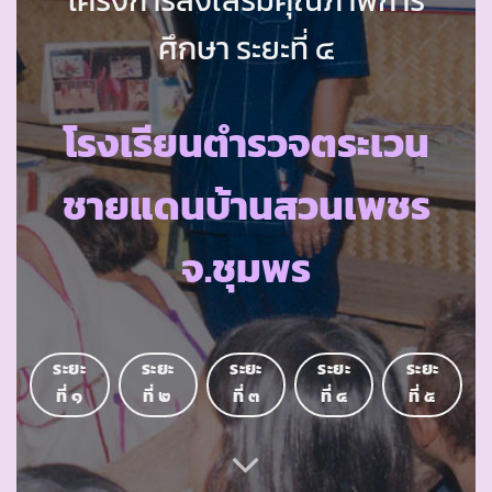
ศึกษา ระยะที่ ๔
โรงเรียนตำรวจตระเวน
ชายแดนบ้านสวนเพชร
จ.ชุมพร
ระยะ
ระยะ
ระยะ
ระยะ
ระยะ
ที่ ๑
ที่ ๒
ที่ ๓
ที่ ๔
ที่ ๕