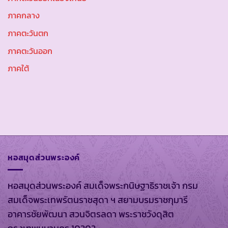
ภาคกลาง
ภาคตะวันตก
ภาคตะวันออก
ภาคใต้
หอสมุดส่วนพระองค์
หอสมุดส่วนพระองค์ สมเด็จพระกนิษฐาธิราชเจ้า กรม
สมเด็จพระเทพรัตนราชสุดา ฯ สยามบรมราชกุมารี
อาคารชัยพัฒนา สวนจิตรลดา พระราชวังดุสิต