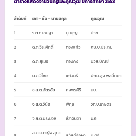
ตารางแสดงจำนวนครูและคุณวุฒิ ปีการศึกษา
2553
ลำดับที่
ยศ
–
ชื่อ – นามสกุล
คุณวุฒิ
1
ร.ต.ท.เชษฐา
มุมบุญ
ปวช.
2
ด.ต.วีระศักดิ์
ทองแก้ว
ศษ.บ.ประถม
3
ด.ต.สุเมธ
ทองคง
ปวส.บัญชี
4
ด.ต.วิไชย
แก้วศรี
ปกศ.สูง พลศึกษา
5
จ.ส.ต.ฉัตรชัย
คงพรศิริ
นบ.
6
จ.ส.ต.วินัส
พิกุล
วท.บ.เกษตร
7
จ.ส.ต.ประมวล
เป้าจินดา
ม.6
ส.ต.ต.หญิง สุภา
8
สวัสดิ์รักษา
ป.ตรี