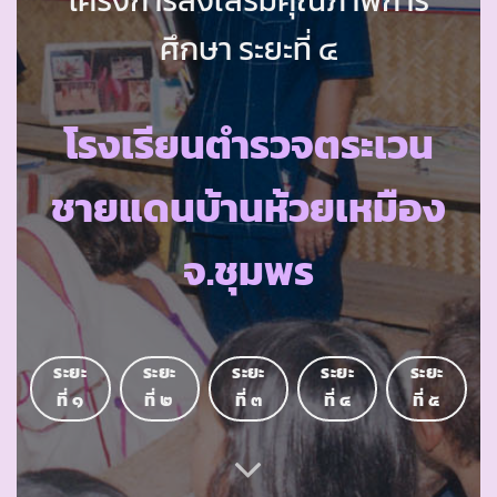
ศึกษา ระยะที่ ๔
โรงเรียนตำรวจตระเวน
ชายแดนบ้านห้วยเหมือง
จ.ชุมพร
ระยะ
ระยะ
ระยะ
ระยะ
ระยะ
ที่ ๑
ที่ ๒
ที่ ๓
ที่ ๔
ที่ ๕