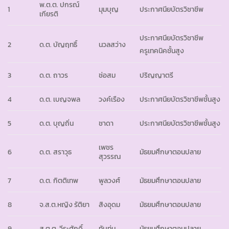
พ.ต.ต. ปกรณ์
1
มุมบุญ
ประกาศนียบัตรวิชาชีพ
เกียรติ
ประกาศนียบัตรวิชาชีพ
2
ด.ต. บัญฤทธิ์
นวลสว่าง
ครูเทคนิคชั้นสูง
3
ด.ต. ถาวร
ช่อสม
ปริญญาตรี
4
ด.ต. เบญจพล
วงค์เรือง
ประกาศนียบัตรวิชาชีพชั้นสูง
5
ด.ต. บุญถิ่น
ชาดา
ประกาศนียบัตรวิชาชีพชั้นสูง
เพชร
6
ด.ต. สราวุธ
มัธยมศึกษาตอนปลาย
สุวรรณ
7
ด.ต. กิตติเทพ
พูลวงศ์
มัธยมศึกษาตอนปลาย
8
จ.ส.ต.หญิง รัติยา
สิงอุดม
มัธยมศึกษาตอนปลาย
9
ส.ต.ต. วีระศักดิ์
ทับทุ่ม
มัธยมศึกษาตอนปลาย