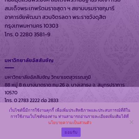
สมเด็จพระเทพรัตนราชสุดา ฯ สยามบรมราชกุมารี
อาคารชัยพัฒนา สวนจิตรลดา พระราชวังดุสิต
กรุงเทพมหานคร 10303
โทร. 0 2280 3581-9
มหาวิทยาลัยอัสสัมชัญ
มหาวิทยาลัยอัสสัมชัญ วิทยาเขตสุวรรณภูมิ
88 หมู่ 8 ถ.บางนาตราด กม.26 อ. บางเสาธง จ. สมุทรปราการ
10570
โทร. 0 2783 2222 ต่อ 2833
เว็บไซต์นี้มีการใช้งานคุกกี้ เพื่อเพิ่มประสิทธิภาพและประสบการณ์ที่ดีใน
การใช้งานเว็บไซต์ของท่าน ท่านสามารถอ่านรายละเอียดเพิ่มเติมได้ที่
นโยบายความเป็นส่วนตัว
สงวนลิขสิทธิ์ พ.ศ. 2569 ตาม พรบ.ลิขสิทธิ์ พ.ศ. 2537 โดย
หอ
สมุดส่วนพระองค์
และ
มหาวิทยาลัยอัสสัมชัญ
ยอมรับ