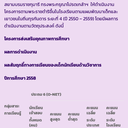
สยามบรมราชกุมารี ทรงพระกรุณาโปรดเกล้าฯ ให้ดำเนินงาน
โครงการตามพระราชดำริขึ้นในโรงเรียนตามแผนพัฒนาเด็กและ
เยาวชนในถิ่นทุรกันดาร ระยะที่ 4 (ปี 2550 – 2559) โดยมีผลการ
ดำเนินงานตามวัตถุประสงค์ ดังนี้
โครงการส่งเสริมคุณภาพการศึกษา
ผลการดำเนินงาน
ผลสัมฤทธิ์ทางการเรียนของเด็กนักเรียนด้านวิชาการ
ปีการศึกษา
2558
ประถม
6 (O-NET)
กลุ่มสาระ
นักเรียน
คะแนน
คะแนน
เข้าสอบ
เฉลี่ย
เฉลี่ย
การเรียนรู้
คะแนน
คะแนน
สูงสุด
ต่ำสุด
ทั้งหมด
ระดับ
ระดับ
(คน)
ประเทศ
โรงเรียน