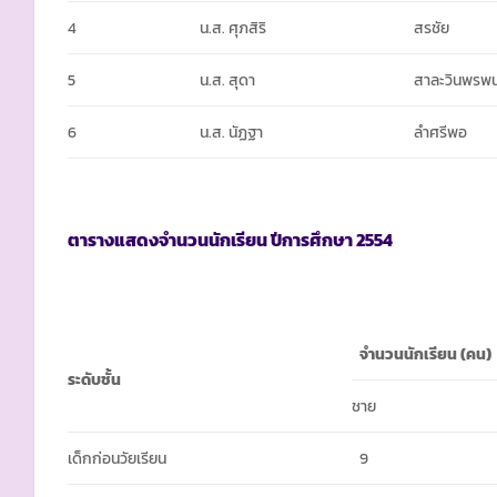
4
น.ส. ศุภสิริ
สรชัย
5
น.ส. สุดา
สาละวินพรพ
6
น.ส. นัฏฐา
ลำศรีพอ
ตารางแสดงจำนวนนักเรียน ปีการศึกษา
2554
จำนวนนักเรียน
(คน)
ระดับชั้น
ชาย
เด็กก่อนวัยเรียน
9