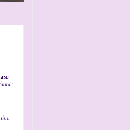
ระเวน
ี่เขตป่า
ยี่ยม