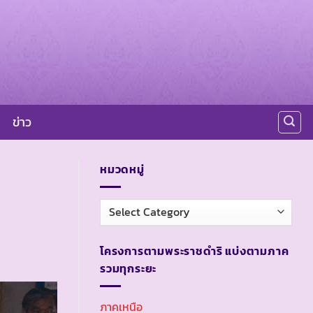
ข่าว
หมวดหมู่
หมวด
หมู่
โครงการตามพระราชดำริ แบ่งตามภาค
รวมทุกระยะ
ภาคเหนือ