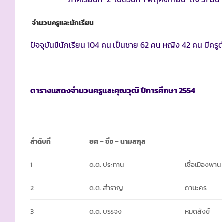
จำนวนครูและนักเรียน
ปัจจุบันมีนักเรียน 104 คน เป็นชาย 62 คน หญิง 42 คน มีคร
ตารางแสดงจำนวนครูและคุณวุฒิ ปีการศึกษา
2554
ลำดับที่
ยศ
– ชื่อ – นามสกุล
1
ด.ต. ประทาน
เชื้อเมืองพาน
2
ด.ต. สำราญ
ถานะคร
3
ด.ต. บรรจง
หมดสังข์