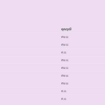
คุณวุฒิ
ศษ.ม.
ศษ.บ.
ค.บ.
ศษ.บ.
ศษ.บ.
ศษ.ม.
ศษ.ม.
ค.บ.
ค.บ.