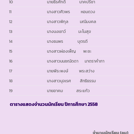
10
นายธีรศักดิ์ นาคปรีชา
11
นางสาวศิวพร หอมดวง
12
นางสาวพิกุล มณีมงคล
13
นางนงเยาว์ มะโนสุข
14
นางธนพร บุตรดี
15
นางสาวผ่องเพ็ญ พะชะ
16
นางสาวนนชณัดดา มาตราคำภา
17
นายพีระพงษ์ พระสว่าง
18
นางสาวนุจเรศ สิทธิธรรม
19
นายอาคม สระแก้ว
ตารางแสดงจำนวนนักเรียน ปีการศึกษา
2558
จำนวนนักเรียน
(คน)