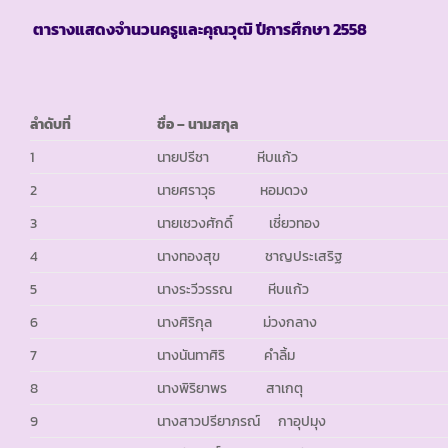
ตารางแสดงจำนวนครูและคุณวุฒิ ปีการศึกษา
2558
ลำดับที่
ชื่อ
– นามสกุล
1
นายปรีชา หีบแก้ว
2
นายศราวุธ หอมดวง
3
นายเชวงศักดิ์ เชี่ยวทอง
4
นางทองสุข ชาญประเสริฐ
5
นางระวีวรรณ หีบแก้ว
6
นางศิริกุล ม่วงกลาง
7
นางนันทาศิริ คำลิ้ม
8
นางพิริยาพร สาเกตุ
9
นางสาวปรียาภรณ์ กาอุปมุง