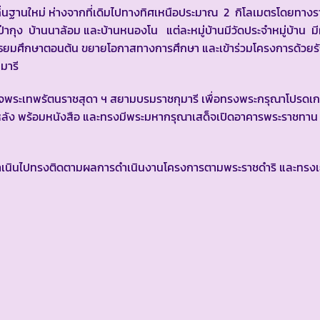
งถิ่นฐานใหม่ ห่างจากที่เดิมไปทางทิศเหนือประมาณ 2 กิโลเมตรโดยทาง
่ากุง บ้านนาล้อม และบ้านหนองโน แต่ละหมู่บ้านมีวัดประจำหมู่บ้าน มีผ
ึกษาตอนต้น ขยายโอกาสทางการศึกษา และเข้าร่วมโครงการด้วยรั
มารี
สมเด็จพระเทพรัตนราชสุดา ฯ สยามบรมราชกุมารี เพื่อทรงพระกรุณาโปรดเก
ลัง พร้อมหนังสือ และทรงมีพระมหากรุณาเสด็จเปิดอาคารพระราชทาน ใน
ดำเนินไปทรงติดตามผลการดำเนินงานโครงการตามพระราชดำริ และทรงเ