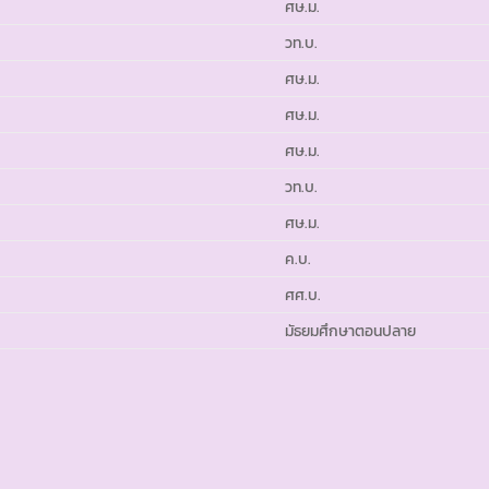
ศษ.ม.
วท.บ.
ศษ.ม.
ศษ.ม.
ศษ.ม.
วท.บ.
ศษ.ม.
ค.บ.
ศศ.บ.
มัธยมศึกษาตอนปลาย