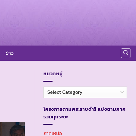
ข่าว
หมวดหมู่
หมวด
หมู่
โครงการตามพระราชดำริ แบ่งตามภาค
รวมทุกระยะ
ภาคเหนือ