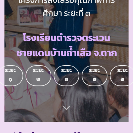
ศึกษา ระยะที่ ๓
โรงเรียนตำรวจตระเวน
ชายแดนบ้านถ้ำเสือ จ.ตาก
ระยะ
ระยะ
ระยะ
ระยะ
ระยะ
๑
๒
๓
๔
๕