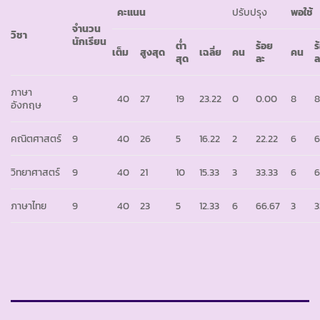
คะแนน
ปรับปรุง
พอใช้
จำนวน
วิชา
นักเรียน
ต่ำ
ร้อย
ร
เต็ม
สูงสุด
เฉลี่ย
คน
คน
สุด
ละ
ล
ภาษา
9
40
27
19
23.22
0
0.00
8
8
อังกฤษ
คณิตศาสตร์
9
40
26
5
16.22
2
22.22
6
6
วิทยาศาสตร์
9
40
21
10
15.33
3
33.33
6
6
ภาษาไทย
9
40
23
5
12.33
6
66.67
3
3