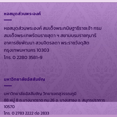
หอสมุดส่วนพระองค์
หอสมุดส่วนพระองค์ สมเด็จพระกนิษฐาธิราชเจ้า กรม
สมเด็จพระเทพรัตนราชสุดา ฯ สยามบรมราชกุมารี
อาคารชัยพัฒนา สวนจิตรลดา พระราชวังดุสิต
กรุงเทพมหานคร 10303
โทร. 0 2280 3581-9
มหาวิทยาลัยอัสสัมชัญ
มหาวิทยาลัยอัสสัมชัญ วิทยาเขตสุวรรณภูมิ
88 หมู่ 8 ถ.บางนาตราด กม.26 อ. บางเสาธง จ. สมุทรปราการ
10570
โทร. 0 2783 2222 ต่อ 2833