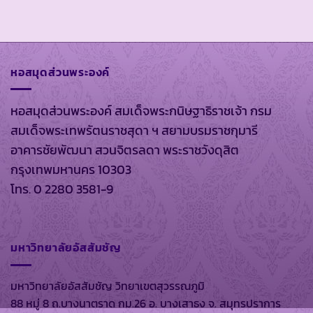
หอสมุดส่วนพระองค์
หอสมุดส่วนพระองค์ สมเด็จพระกนิษฐาธิราชเจ้า กรม
สมเด็จพระเทพรัตนราชสุดา ฯ สยามบรมราชกุมารี
อาคารชัยพัฒนา สวนจิตรลดา พระราชวังดุสิต
กรุงเทพมหานคร 10303
โทร. 0 2280 3581-9
มหาวิทยาลัยอัสสัมชัญ
มหาวิทยาลัยอัสสัมชัญ วิทยาเขตสุวรรณภูมิ
88 หมู่ 8 ถ.บางนาตราด กม.26 อ. บางเสาธง จ. สมุทรปราการ