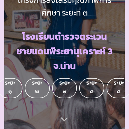
ศึกษา ระยะที่ ๓
โรงเรียนตำรวจตระเวน
ชายแดนพีระยานุเคราะห์ 3
จ.น่าน
ระยะ
ระยะ
ระยะ
ระยะ
ระยะ
๑
๒
๓
๔
๕