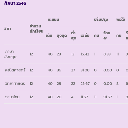
ศึกษา 2546
คะแนน
ปรับปรุง
พอใช้
จำนวน
วิชา
นักเรียน
ต่ำ
ร้อย
ร
เต็ม
สูงสุด
เฉลี่ย
คน
คน
สุด
ละ
ล
ภาษา
12
40
23
13
16.42
1
8.33
11
9
อังกฤษ
คณิตศาสตร์
12
40
36
27
31.08
0
0.00
0
0
วิทยาศาสตร์
12
40
29
22
25.67
0
0.00
8
6
ภาษาไทย
12
40
20
4
11.67
11
91.67
1
8