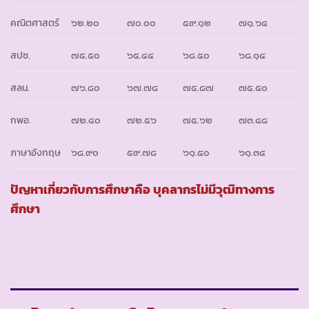
คณิตศาสตร์
๖๒.๒๐
๗๐.๐๐
๕๙.๑๒
๗๑.๖๔
สปช.
๗๕.๕๐
๖๕.๔๔
๖๘.๕๐
๖๘.๑๔
สลน.
๗๖.๘๐
๖๗.๗๘
๗๕.๘๗
๗๕.๕๐
กพอ.
๗๒.๔๐
๗๒.๕๖
๗๕.๖๒
๗๓.๔๘
ภาษาอังกฤษ
๖๘.๙๐
๕๙.๗๘
๖๑.๕๐
๖๑.๓๔
ปัญหาเกี่ยวกับการศึกษาคือ บุคลากรไม่มีวุฒิทางการ
ศึกษา