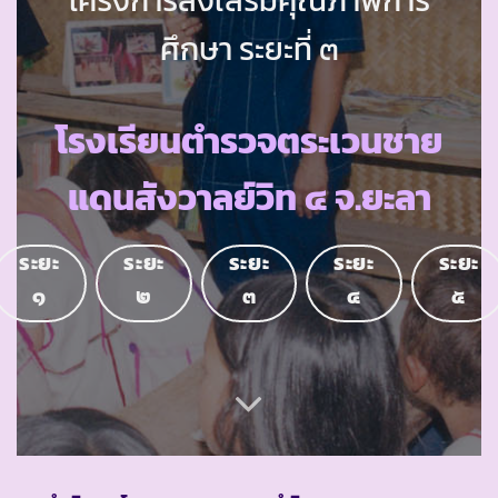
ศึกษา ระยะที่ ๓
โรงเรียนตำรวจตระเวนชาย
แดนสังวาลย์วิท ๔ จ.ยะลา
ระยะ
ระยะ
ระยะ
ระยะ
ระยะ
๑
๒
๓
๔
๕