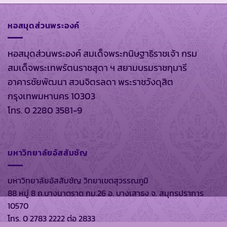
หอสมุดส่วนพระองค์
หอสมุดส่วนพระองค์ สมเด็จพระกนิษฐาธิราชเจ้า กรม
สมเด็จพระเทพรัตนราชสุดา ฯ สยามบรมราชกุมารี
อาคารชัยพัฒนา สวนจิตรลดา พระราชวังดุสิต
กรุงเทพมหานคร 10303
โทร. 0 2280 3581-9
มหาวิทยาลัยอัสสัมชัญ
มหาวิทยาลัยอัสสัมชัญ วิทยาเขตสุวรรณภูมิ
88 หมู่ 8 ถ.บางนาตราด กม.26 อ. บางเสาธง จ. สมุทรปราการ
10570
โทร. 0 2783 2222 ต่อ 2833