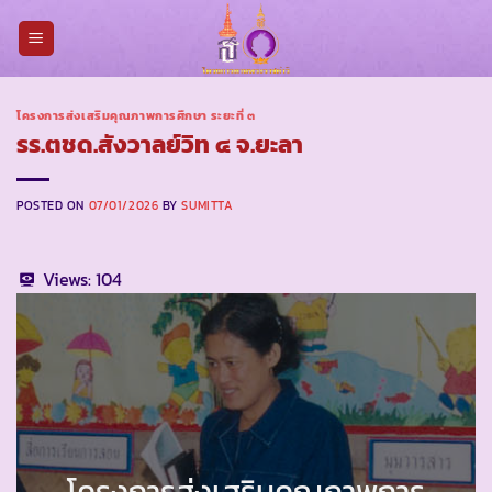
Skip
to
content
โครงการส่งเสริมคุณภาพการศึกษา ระยะที่ ๓
รร.ตชด.สังวาลย์วิท ๔ จ.ยะลา
POSTED ON
07/01/2026
BY
SUMITTA
Views:
104
โครงการส่งเสริมคุณภาพการ