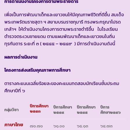
การดำเนินงานโครงการตามพระราชดำริ
เพื่อเป็นการพัฒนาเด็กและเยาวชนให้มีคุณภาพชีวิตที่ดีขึ้น สมเด็จ
พระเทพรัตนราชสุดา ฯ สยามบรมราชกุมารี ทรงพระกรุณาโปรด
เกล้าฯ ให้ดำเนินงานโครงการตามพระราชดำริขึ้น ในโรงเรียน
ตำรวจตระเวนชายแดน ตามแผนพัฒนาเด็กและเยาวชนในถิ่น
ทุรกันดาร ระยะที่ ๓ ( ๒๕๔๕ – ๒๕๔๙ ) มีการดำเนินงานดังนี้
ผลการดำเนินงาน
โครงการส่งเสริมคุณภาพการศึกษา
ตารางคะแนนเฉลี่ยร้อยละของคะแนนทดสอบนักเรียนชั้นประถม
ศึกษาปีที่ ๖
ปีการศึกษา
ปีการศึกษา
ปีการศึกษา
ปีการ
กลุ่มวิชา
๒๕๔๓
๒๕๔๔
๒๕๔๕
ศึกษา๒๕๔๖
ภาษาไทย
๗๐.๗๐
๖๑.๐๐
๖๕.๑๓
๖๕.๗๓