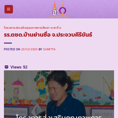
Skip
to
content
โครงการส่งเสริมคุณภาพการศึกษา ระยะที่ ๓
รร.ตชด.บ้านย่านซื่อ จ.ประจวบคีรีขันธ์
POSTED ON
23/12/2025
BY
SUMITTA
Views:
92
โครงการส่งเสริมคุณภาพการ