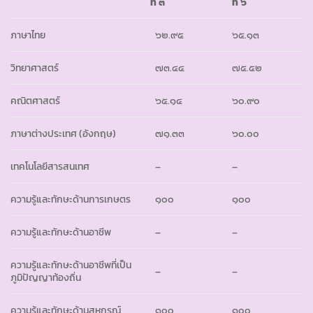
ที่ ๓
ที่ ๖
ภาษาไทย
๖๒.๙๕
๖๕.๑๓
วิทยาศาสตร์
๗๓.๔๔
๗๕.๕๒
คณิตศาสตร์
๖๕.๑๔
๖๐.๙๐
ภาษาต่างประเทศ (อังกฤษ)
๗๑.๓๓
๖๐.๐๐
เทคโนโลยีสารสนเทศ
–
–
ความรู้และทักษะด้านการเกษตร
๑๐๐
๑๐๐
ความรู้และทักษะด้านอาชีพ
–
–
ความรู้และทักษะด้านอาชีพที่เป็น
–
–
ภูมิปัญญาท้องถิ่น
ความรู้และทักษะด้านสหกรณ์
๑๐๐
๑๐๐