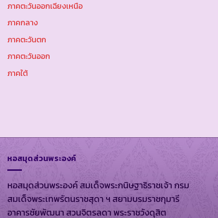
ภาคตะวันออกเฉียงเหนือ
ภาคกลาง
ภาคตะวันตก
ภาคตะวันออก
ภาคใต้
หอสมุดส่วนพระองค์
หอสมุดส่วนพระองค์ สมเด็จพระกนิษฐาธิราชเจ้า กรม
สมเด็จพระเทพรัตนราชสุดา ฯ สยามบรมราชกุมารี
อาคารชัยพัฒนา สวนจิตรลดา พระราชวังดุสิต