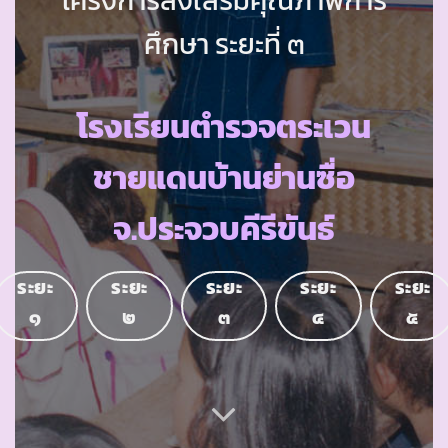
ศึกษา ระยะที่ ๓
โรงเรียนตำรวจตระเวน
ชายแดนบ้านย่านซื่อ
จ.ประจวบคีรีขันธ์
ระยะ
ระยะ
ระยะ
ระยะ
ระยะ
๑
๒
๓
๔
๕