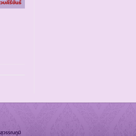
วบคีรีขันธ์
จ.เลย
สุวรรณภูมิ