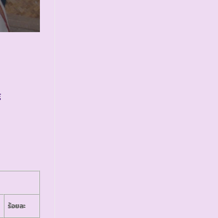
์
ร้อยละ