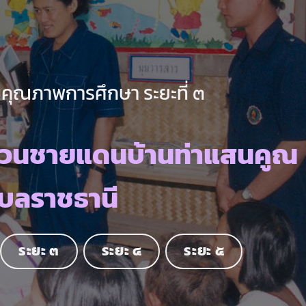
คุณภาพการศึกษา ระยะที่ ๓
เวนชายแดนบ้านท่าแสนคูณ
ุบลราชธานี
ระยะ ๓
ระยะ ๔
ระยะ ๕