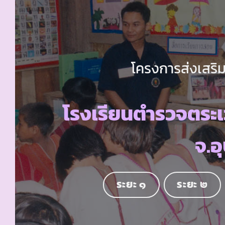
โครงการส่งเสริม
โรงเรียนตำรวจตระ
จ.อ
ระยะ ๑
ระยะ ๒