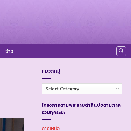
ข่าว
หมวดหมู่
หมวด
หมู่
โครงการตามพระราชดำริ แบ่งตามภาค
รวมทุกระยะ
ภาคเหนือ