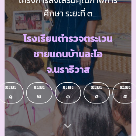
ศึกษา ระยะที่ ๓
โรงเรียนตำรวจตระเวน
ชายแดนบ้านละโอ
จ.นราธิวาส
ระยะ
ระยะ
ระยะ
ระยะ
ระยะ
๑
๒
๓
๔
๕