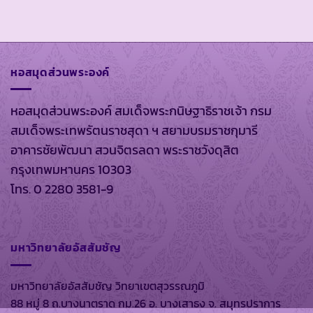
หอสมุดส่วนพระองค์
หอสมุดส่วนพระองค์ สมเด็จพระกนิษฐาธิราชเจ้า กรม
สมเด็จพระเทพรัตนราชสุดา ฯ สยามบรมราชกุมารี
อาคารชัยพัฒนา สวนจิตรลดา พระราชวังดุสิต
กรุงเทพมหานคร 10303
โทร. 0 2280 3581-9
มหาวิทยาลัยอัสสัมชัญ
มหาวิทยาลัยอัสสัมชัญ วิทยาเขตสุวรรณภูมิ
88 หมู่ 8 ถ.บางนาตราด กม.26 อ. บางเสาธง จ. สมุทรปราการ