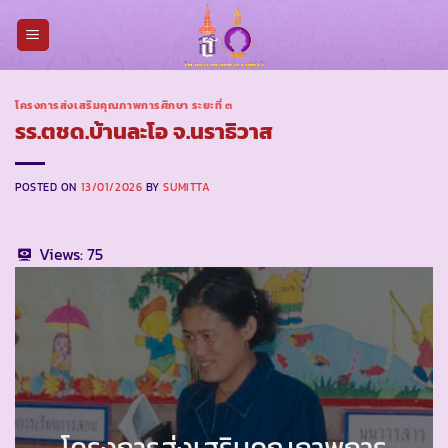
Skip
to
content
โครงการส่งเสริมคุณภาพการศึกษา ระยะที่ ๓
รร.ตชด.บ้านละโอ จ.นราธิวาส
POSTED ON
13/01/2026
BY
SUMITTA
Views:
75
โครงการส่งเสริมคุณภาพการ