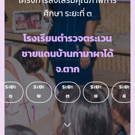
ศึกษา ระยะที่ ๓
โรงเรียนตำรวจตระเวน
ชายแดนบ้านกามาผาโด้
จ.ตาก
ระยะ
ระยะ
ระยะ
ระยะ
ระยะ
๑
๒
๓
๔
๕