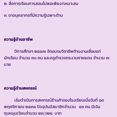
๒. สื่อการเรียนการสอนไม่พอเพียง/เหมาะสม
๓. ขาดบุคลากรที่มีความรู้เฉพาะด้าน
ความรู้ด้านอาชีพ
ปีการศึกษา ๒๕๔๗ จัดอบรมวิชาชีพด้านงานเชื่อมแก่
นักเรียน จำนวน ๓๐ คน และครูตำรวจตระเวนชายแดน จำนวน ๗
นาย
ความรู้ด้านสหกรณ์
เริ่มดำเนินการสหกรณ์ร้านค้าของโรงเรียนเมื่อวันที่ ๑๓
พฤศจิกายน ๒๕๓๘ ปัจจุบันมีสมาชิกจำนวน ๕๓ คน มีเงิน
ทุนหมุนเวียนจำนวน ๒๓,๖๒๕ บาท