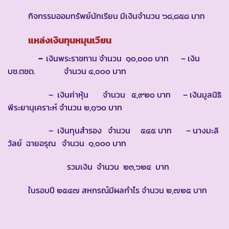
กิจกรรมออมทรัพย์นักเรียน มีเงินจำนวน ๖๘,๘๕๘ บาท
แหล่งเงินทุนหมุนเวียน
–
เงินพระราชทาน จำนวน ๑๐,๐๐๐ บาท – เงิน
บช.ตชด. จำนวน ๔,๐๐๐ บาท
– เงินค่าหุ้น จำนวน ๕,๙๒๐ บาท – เงินมูลนิธิ
พีระยานุเคราะห์ จำนวน ๒,๑๖๐ บาท
– เงินทุนสำรอง จำนวน ๕๔๕ บาท – นางมะลิ
วัลย์ ฉายอรุณ จำนวน ๑,๐๐๐ บาท
รวมเงิน จำนวน ๒๓,๖๒๕ บาท
ในรอบปี ๒๕๔๗ สหกรณ์มีผลกำไร จำนวน ๒,๗๒๕ บาท