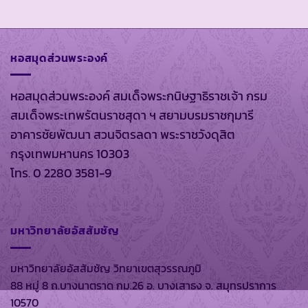
หอสมุดส่วนพระองค์
หอสมุดส่วนพระองค์ สมเด็จพระกนิษฐาธิราชเจ้า กรม
สมเด็จพระเทพรัตนราชสุดา ฯ สยามบรมราชกุมารี
อาคารชัยพัฒนา สวนจิตรลดา พระราชวังดุสิต
กรุงเทพมหานคร 10303
โทร. 0 2280 3581-9
มหาวิทยาลัยอัสสัมชัญ
มหาวิทยาลัยอัสสัมชัญ วิทยาเขตสุวรรณภูมิ
88 หมู่ 8 ถ.บางนาตราด กม.26 อ. บางเสาธง จ. สมุทรปราการ
10570