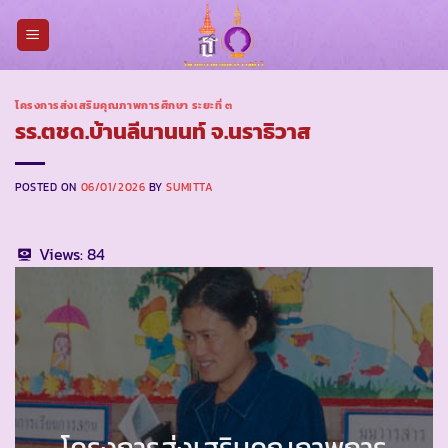
Skip
to
content
โครงการส่งเสริมคุณภาพการศึกษา ระยะที่ ๓
รร.ตชด.บ้านลีนานนท์ จ.นราธิวาส
POSTED ON
06/01/2026
BY
SUMITTA
Views:
84
โครงการส่งเสริมคุณภาพการ