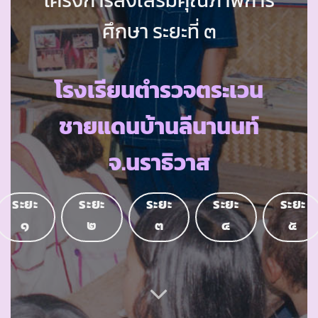
ศึกษา ระยะที่ ๓
โรงเรียนตำรวจตระเวน
ชายแดนบ้านลีนานนท์
จ.นราธิวาส
ระยะ
ระยะ
ระยะ
ระยะ
ระยะ
๑
๒
๓
๔
๕