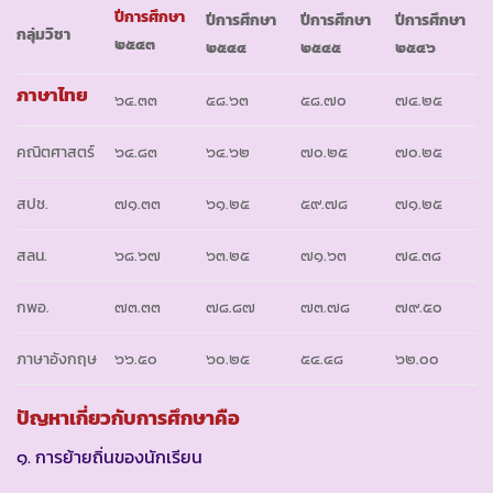
ปีการศึกษา
ปีการศึกษา
ปีการศึกษา
ปีการศึกษา
กลุ่มวิชา
๒๕๔๓
๒๕๔๔
๒๕๔๕
๒๕๔๖
ภาษาไทย
๖๔.๓๓
๕๘.๖๓
๕๘.๗๐
๗๔.๒๕
คณิตศาสตร์
๖๔.๘๓
๖๔.๖๒
๗๐.๒๕
๗๐.๒๕
สปช.
๗๑.๓๓
๖๑.๒๕
๕๙.๗๘
๗๑.๒๕
สลน.
๖๘.๖๗
๖๓.๒๕
๗๑.๖๓
๗๔.๓๘
กพอ.
๗๓.๓๓
๗๘.๘๗
๗๓.๗๘
๗๙.๕๐
ภาษาอังกฤษ
๖๖.๕๐
๖๐.๒๕
๕๔.๔๘
๖๒.๐๐
ปัญหาเกี่ยวกับการศึกษาคือ
๑. การย้ายถิ่นของนักเรียน