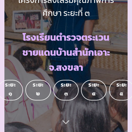
ศึกษา ระยะที่ ๓
โรงเรียนตำรวจตระเวน
ชายแดนบ้านสำนักเอาะ
จ.สงขลา
ระยะ
ระยะ
ระยะ
ระยะ
ระยะ
๑
๒
๓
๔
๕