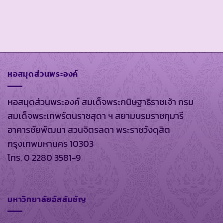
หอสมุดส่วนพระองค์
หอสมุดส่วนพระองค์ สมเด็จพระกนิษฐาธิราชเจ้า กรม
สมเด็จพระเทพรัตนราชสุดา ฯ สยามบรมราชกุมารี
อาคารชัยพัฒนา สวนจิตรลดา พระราชวังดุสิต
กรุงเทพมหานคร 10303
โทร. 0 2280 3581-9
มหาวิทยาลัยอัสสัมชัญ