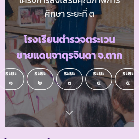
ศึกษา ระยะที่ ๓
โรงเรียนตำรวจตระเวน
ชายแดนจาตุรจินดา จ.ตาก
ระยะ
ระยะ
ระยะ
ระยะ
ระยะ
๑
๒
๓
๔
๕