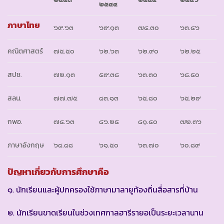
๒๕๔๔
ภาษาไทย
๖๙.๖๓
๖๙.๑๓
๗๔.๓๐
๖๓.๔๖
คณิตศาสตร์
๗๕.๕๐
๖๒.๖๓
๖๒.๙๐
๖๒.๒๕
สปช.
๗๒.๑๓
๕๙.๓๘
๖๓.๓๐
๖๘.๕๐
สลน.
๗๗.๗๕
๘๓.๑๓
๖๕.๘๐
๖๕.๒๙
กพอ.
๗๔.๖๓
๘๖.๒๕
๘๑.๔๐
๗๒.๓๖
ภาษาอังกฤษ
๖๘.๘๘
๖๑.๕๐
๖๓.๗๐
๖๐.๘๙
ปัญหาเกี่ยวกับการศึกษาคือ
๑. นักเรียนและผู้ปกครองใช้ภาษามาลายูท้องถิ่นสื่อสารที่บ้าน
๒. นักเรียนขาดเรียนในช่วงเทศกาลฮารีรายอเป็นระยะเวลานาน