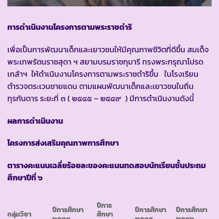
การดำเนินงานโครงการตามพระราชดำริ
เพื่อเป็นการพัฒนาเด็กและเยาวชนให้มีคุณภาพชีวิตที่ดีขึ้น สมเด็จ
พระเทพรัตนราชสุดา ฯ สยามบรมราชกุมารี ทรงพระกรุณาโปรด
เกล้าฯ ให้ดำเนินงานโครงการตามพระราชดำริขึ้น ในโรงเรียน
ตำรวจตระเวนชายแดน ตามแผนพัฒนาเด็กและเยาวชนในถิ่น
ทุรกันดาร ระยะที่ ๓ ( ๒๕๔๕ – ๒๕๔๙ ) มีการดำเนินงานดังนี้
ผลการดำเนินงาน
โครงการส่งเสริมคุณภาพการศึกษา
ตารางคะแนนเฉลี่ยร้อยละของคะแนนทดสอบนักเรียนชั้นประถม
ศึกษาปีที่ ๖
ปีการ
ปีการศึกษา
ปีการศึกษา
ปีการศึกษา
กลุ่มวิชา
ศึกษา
๒๕๔๓
๒๕๔๕
๒๕๔๖