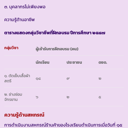
๓. บุคลากรไม่เพียงพอ
ความรู้ด้านอาชีพ
ตารางแสดงกลุ่มวิชาชีพที่ฝึกอบรม ปีการศึกษา ๒๕๔๗
กลุ่มวิชา
ผู้เข้ารับการฝึกอบรม (คน)
นักเรียน
ประชาชน
ตชด.
๑. ตัดเย็บเสื้อผ้า
๑๔
๙
๒
สตรี
๒. ช่างซ่อม
๖
๒
๕
จักรยาน
ความรู้ด้านสหกรณ์
การดำเนินงานสหกรณ์ร้านค้าของโรงเรียนดำเนินการเมื่อวันที่ ๑๕