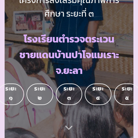
ศึกษา ระยะที่ ๓
โรงเรียนตำรวจตระเวน
ชายแดนบ้านปาโจแมเราะ
จ.ยะลา
ระยะ
ระยะ
ระยะ
ระยะ
ระยะ
๑
๒
๓
๔
๕