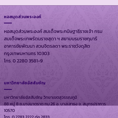
หอสมุดส่วนพระองค์
หอสมุดส่วนพระองค์ สมเด็จพระกนิษฐาธิราชเจ้า กรม
สมเด็จพระเทพรัตนราชสุดา ฯ สยามบรมราชกุมารี
อาคารชัยพัฒนา สวนจิตรลดา พระราชวังดุสิต
กรุงเทพมหานคร 10303
โทร. 0 2280 3581-9
มหาวิทยาลัยอัสสัมชัญ
มหาวิทยาลัยอัสสัมชัญ วิทยาเขตสุวรรณภูมิ
88 หมู่ 8 ถ.บางนาตราด กม.26 อ. บางเสาธง จ. สมุทรปราการ
10570
โทร. 0 2783 2222 ต่อ 2833