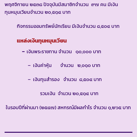
พฤศจิกายน ๒๕๓๘ ปัจจุบันมีสมาชิกจำนวน ๙๗ คน มีเงิน
ทุนหมุนเวียนจำนวน ๒๐,๕๑๔ บาท
กิจกรรมออมทรัพย์นักเรียน มีเงินจำนวน ๘,๕๐๔ บาท
แหล่งเงินทุนหมุนเวียน
–
เงินพระราชทาน จำนวน ๑๐,๐๐๐ บาท
– เงินค่าหุ้น จำนวน ๒,๐๑๐ บาท
– เงินทุนสำรอง จำนวน ๘,๕๐๔ บาท
รวมเงิน จำนวน ๒๐,๕๑๔ บาท
ในรอบปีที่ผ่านมา (๒๕๔๗) สหกรณ์มีผลกำไร จำนวน ๑,๒๖๕ บาท