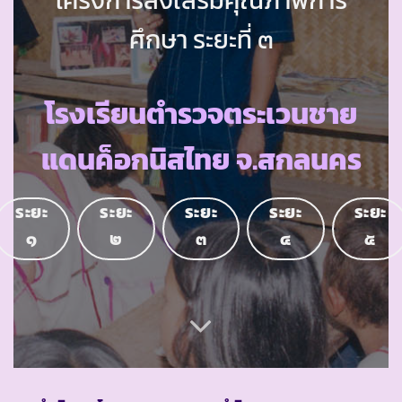
ศึกษา ระยะที่ ๓
โรงเรียนตำรวจตระเวนชาย
แดนค็อกนิสไทย จ.สกลนคร
ระยะ
ระยะ
ระยะ
ระยะ
ระยะ
๑
๒
๓
๔
๕