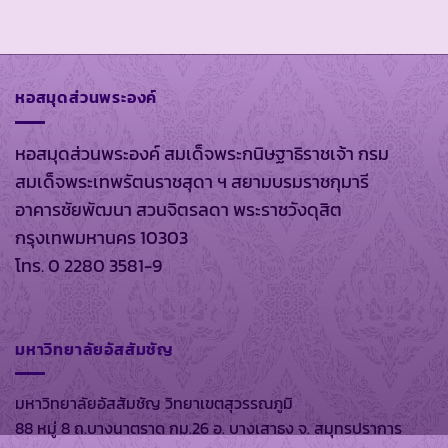
หอสมุดส่วนพระองค์
หอสมุดส่วนพระองค์ สมเด็จพระกนิษฐาธิราชเจ้า กรม
สมเด็จพระเทพรัตนราชสุดา ฯ สยามบรมราชกุมารี
อาคารชัยพัฒนา สวนจิตรลดา พระราชวังดุสิต
กรุงเทพมหานคร 10303
โทร. 0 2280 3581-9
มหาวิทยาลัยอัสสัมชัญ
มหาวิทยาลัยอัสสัมชัญ วิทยาเขตสุวรรณภูมิ
88 หมู่ 8 ถ.บางนาตราด กม.26 อ. บางเสาธง จ. สมุทรปราการ