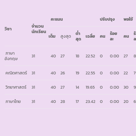
คะแนน
ปรับปรุง
พอใช้
จำนวน
วิชา
นักเรียน
ต่ำ
ร้อย
ร
เต็ม
สูงสุด
เฉลี่ย
คน
คน
สุด
ละ
ล
ภาษา
31
40
27
18
22.52
0
0.00
27
8
อังกฤษ
คณิตศาสตร์
31
40
26
19
22.55
0
0.00
22
7
วิทยาศาสตร์
31
40
27
14
19.65
0
0.00
30
9
ภาษาไทย
31
40
28
17
23.42
0
0.00
20
6