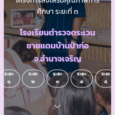
ศึกษา ระยะที่ ๓
โรงเรียนตำรวจตระเวน
ชายแดนบ้านป่าก่อ
จ.อำนาจเจริญ
ระยะ
ระยะ
ระยะ
ระยะ
ระยะ
๑
๒
๓
๔
๕