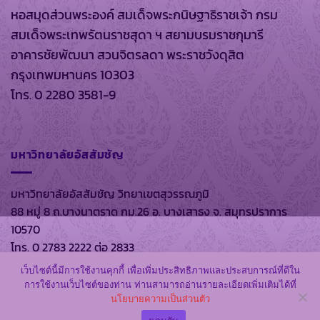
หอสมุดส่วนพระองค์ สมเด็จพระกนิษฐาธิราชเจ้า กรม
สมเด็จพระเทพรัตนราชสุดา ฯ สยามบรมราชกุมารี
อาคารชัยพัฒนา สวนจิตรลดา พระราชวังดุสิต
กรุงเทพมหานคร 10303
โทร. 0 2280 3581-9
มหาวิทยาลัยอัสสัมชัญ
มหาวิทยาลัยอัสสัมชัญ วิทยาเขตสุวรรณภูมิ
88 หมู่ 8 ถ.บางนาตราด กม.26 อ. บางเสาธง จ. สมุทรปราการ
10570
โทร. 0 2783 2222 ต่อ 2833
เว็บไซต์นี้มีการใช้งานคุกกี้ เพื่อเพิ่มประสิทธิภาพและประสบการณ์ที่ดีใน
การใช้งานเว็บไซต์ของท่าน ท่านสามารถอ่านรายละเอียดเพิ่มเติมได้ที่
นโยบายความเป็นส่วนตัว
สงวนลิขสิทธิ์ พ.ศ. 2569 ตาม พรบ.ลิขสิทธิ์ พ.ศ. 2537 โดย
หอ