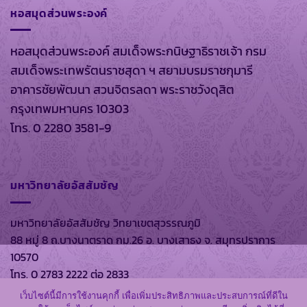
หอสมุดส่วนพระองค์
หอสมุดส่วนพระองค์ สมเด็จพระกนิษฐาธิราชเจ้า กรม
สมเด็จพระเทพรัตนราชสุดา ฯ สยามบรมราชกุมารี
อาคารชัยพัฒนา สวนจิตรลดา พระราชวังดุสิต
กรุงเทพมหานคร 10303
โทร. 0 2280 3581-9
มหาวิทยาลัยอัสสัมชัญ
มหาวิทยาลัยอัสสัมชัญ วิทยาเขตสุวรรณภูมิ
88 หมู่ 8 ถ.บางนาตราด กม.26 อ. บางเสาธง จ. สมุทรปราการ
10570
โทร. 0 2783 2222 ต่อ 2833
เว็บไซต์นี้มีการใช้งานคุกกี้ เพื่อเพิ่มประสิทธิภาพและประสบการณ์ที่ดีใน