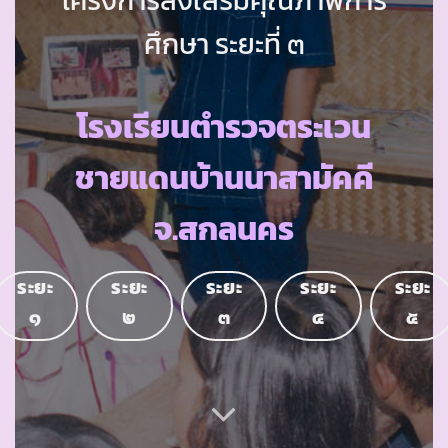
ศึกษา ระยะที่ ๓
โรงเรียนตำรวจตระเวน
ชายแดนบ้านนาสามัคคี
จ.สกลนคร
ระยะ
ระยะ
ระยะ
ระยะ
ระยะ
๑
๒
๓
๔
๕