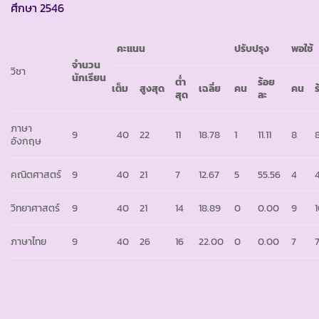
ศึกษา 2546
คะแนน
ปรับปรุง
พอใช้
จำนวน
วิชา
นักเรียน
ต่ำ
ร้อย
เต็ม
สูงสุด
เฉลี่ย
คน
คน
สุด
ละ
ภาษา
9
40
22
11
18.78
1
11.11
8
อังกฤษ
คณิตศาสตร์
9
40
21
7
12.67
5
55.56
4
วิทยาศาสตร์
9
40
21
14
18.89
0
0.00
9
ภาษาไทย
9
40
26
16
22.00
0
0.00
7