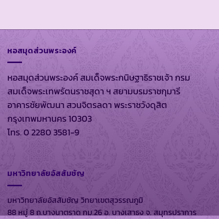
หอสมุดส่วนพระองค์
หอสมุดส่วนพระองค์ สมเด็จพระกนิษฐาธิราชเจ้า กรม
สมเด็จพระเทพรัตนราชสุดา ฯ สยามบรมราชกุมารี
อาคารชัยพัฒนา สวนจิตรลดา พระราชวังดุสิต
กรุงเทพมหานคร 10303
โทร. 0 2280 3581-9
มหาวิทยาลัยอัสสัมชัญ
มหาวิทยาลัยอัสสัมชัญ วิทยาเขตสุวรรณภูมิ
88 หมู่ 8 ถ.บางนาตราด กม.26 อ. บางเสาธง จ. สมุทรปราการ