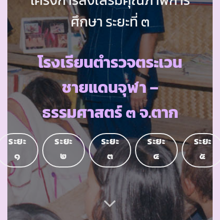
ศึกษา ระยะที่ ๓
โรงเรียนตำรวจตระเวน
ชายแดนจุฬา –
ธรรมศาสตร์ ๓ จ.ตาก
ระยะ
ระยะ
ระยะ
ระยะ
ระยะ
๑
๒
๓
๔
๕