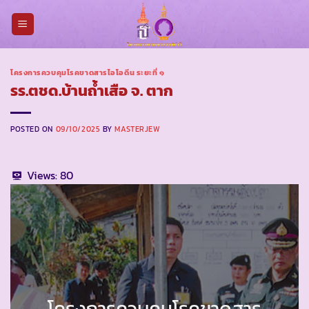
Skip
to
content
โครงการควบคุมโรคขาดสารไอโอดีน ระยะที่ ๑
รร.ตชด.บ้านถ้ำเสือ จ. ตาก
POSTED ON
09/10/2025
BY
MASTERJEW
Views:
80
โครงการควบคุมโรคขาดสาร