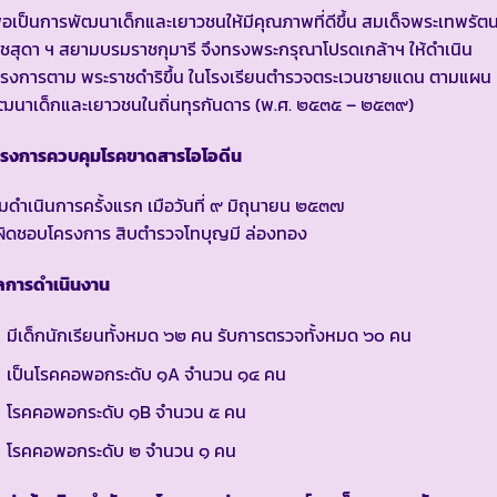
ื่อเป็นการพัฒนาเด็กและเยาวชนให้มีคุณภาพที่ดีขึ้น สมเด็จพระเทพรัต
ชสุดา ฯ สยามบรมราชกุมารี จึงทรงพระกรุณาโปรดเกล้าฯ ให้ดำเนิน
ครงการตาม พระราชดำริขึ้น ในโรงเรียนตำรวจตระเวนชายแดน ตามแผน
ฒนาเด็กและเยาวชนในถิ่นทุรกันดาร (พ.ศ. ๒๕๓๕ – ๒๕๓๙)
ครงการควบคุมโรคขาดสารไอโอดีน
ิ่มดำเนินการครั้งแรก เมือวันที่ ๙ มิถุนายน ๒๕๓๗
้ผิดชอบโครงการ สิบตำรวจโทบุญมี ล่องทอง
ลการดำเนินงาน
มีเด็กนักเรียนทั้งหมด ๖๒ คน รับการตรวจทั้งหมด ๖๐ คน
เป็นโรคคอพอกระดับ ๑A จำนวน ๑๔ คน
โรคคอพอกระดับ ๑B จำนวน ๕ คน
โรคคอพอกระดับ ๒ จำนวน ๑ คน