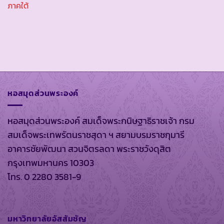
ภาคใต้
หอสมุดส่วนพระองค์
หอสมุดส่วนพระองค์ สมเด็จพระกนิษฐาธิราชเจ้า กรม
สมเด็จพระเทพรัตนราชสุดา ฯ สยามบรมราชกุมารี
อาคารชัยพัฒนา สวนจิตรลดา พระราชวังดุสิต
กรุงเทพมหานคร 10303
โทร. 0 2280 3581-9
มหาวิทยาลัยอัสสัมชัญ