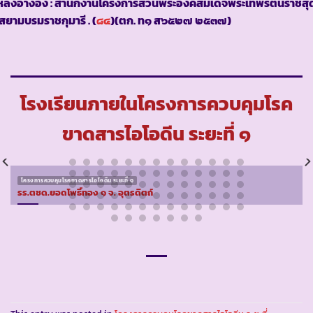
ล่งอ้างอิง : สำนักงานโครงการส่วนพระองค์สมเด็จพระเทพรัตนราชสุ
สยามบรมราชกุมารี . (
๘๔
)(ตก. ท๑ ส๖๕๒๗ ๒๕๓๗)
โรงเรียนภายในโครงการควบคุมโรค
ขาดสารไอโอดีน ระยะที่ ๑
โครงการควบคุมโรคขาดสารไอโอดีน ระยะที่ ๑
รร.ตชด.ยอดโพธิ์ทอง ๑ จ. อุตรดิตถ์