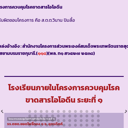
ครงการควบคุมโรคขาดสารไอโอดีน
้รับผิดชอบโครงการ คือ ส.ต.ต.วินาน ปิมลื้อ
ล่งอ้างอิง : สำนักงานโครงการส่วนพระองค์สมเด็จพระเทพรัตนราชสุ
สยามบรมราชกุมารี.(
๑๑๘
)(พล. ท๑ ส๖๕๒๗ ๒๕๓๘)
โรงเรียนภายในโครงการควบคุมโรค
ขาดสารไอโอดีน ระยะที่ ๑
โครงการควบคุมโรคขาดสารไอโอดีน ระยะที่ ๑
รร.ตชด.ยอดโพธิ์ทอง ๑ จ. อุตรดิตถ์