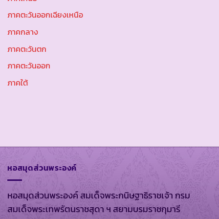
ภาคตะวันออกเฉียงเหนือ
ภาคกลาง
ภาคตะวันตก
ภาคตะวันออก
ภาคใต้
หอสมุดส่วนพระองค์
หอสมุดส่วนพระองค์ สมเด็จพระกนิษฐาธิราชเจ้า กรม
สมเด็จพระเทพรัตนราชสุดา ฯ สยามบรมราชกุมารี