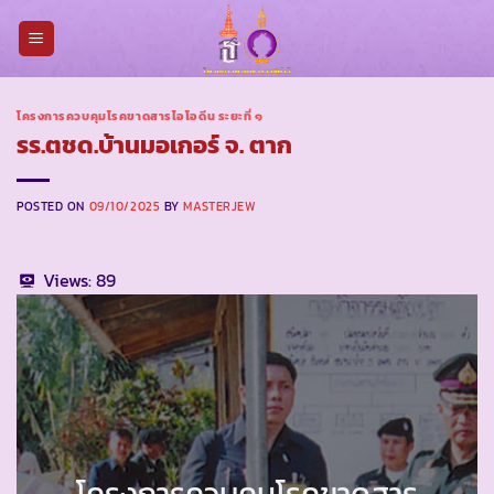
Skip
to
content
โครงการควบคุมโรคขาดสารไอโอดีน ระยะที่ ๑
รร.ตชด.บ้านมอเกอร์ จ. ตาก
POSTED ON
09/10/2025
BY
MASTERJEW
Views:
89
โครงการควบคุมโรคขาดสาร