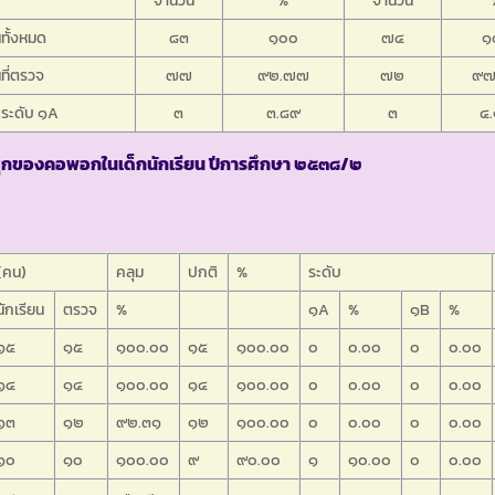
นทั้งหมด
๘๓
๑๐๐
๗๔
๑
นที่ตรวจ
๗๗
๙๒.๗๗
๗๒
๙๗
ระดับ ๑A
๓
๓.๘๙
๓
๔
ุกของคอพอกในเด็กนักเรียน ปีการศึกษา ๒๕๓๘/๒
(คน)
คลุม
ปกติ
%
ระดับ
นักเรียน
ตรวจ
%
๑A
%
๑B
%
๑๕
๑๕
๑๐๐.๐๐
๑๕
๑๐๐.๐๐
๐
๐.๐๐
๐
๐.๐๐
๑๔
๑๔
๑๐๐.๐๐
๑๔
๑๐๐.๐๐
๐
๐.๐๐
๐
๐.๐๐
๑๓
๑๒
๙๒.๓๑
๑๒
๑๐๐.๐๐
๐
๐.๐๐
๐
๐.๐๐
๑๐
๑๐
๑๐๐.๐๐
๙
๙๐.๐๐
๑
๑๐.๐๐
๐
๐.๐๐