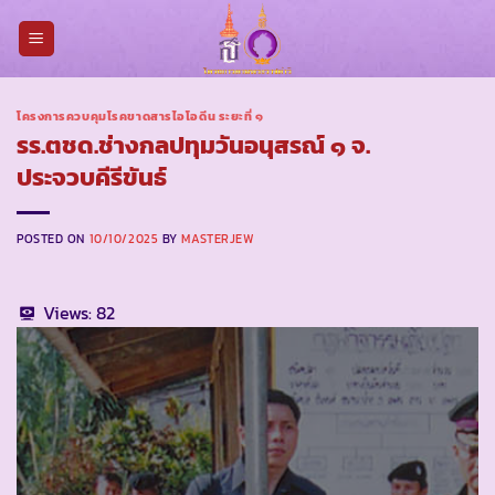
Skip
to
content
โครงการควบคุมโรคขาดสารไอโอดีน ระยะที่ ๑
รร.ตชด.ช่างกลปทุมวันอนุสรณ์ ๑ จ.
ประจวบคีรีขันธ์
POSTED ON
10/10/2025
BY
MASTERJEW
Views:
82