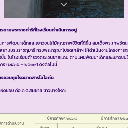
รตามพระราชดำริที่โรงเรียนดำเนินการอยู่
ป็นการพัฒนาเด็กและเยาวชนให้มีคุณภาพชีวิตที่ดีขึ้น สมเด็จพระเทพรัต
ฯ สยามบรมราชกุมารี ทรงพระกรุณาโปรดเกล้าฯ ให้ดำเนินงานโครงการ
ิขึ้น ในโรงเรียนตำรวจตระเวนชายแดน ตามแผนพัฒนาเด็กและเยาวชนใ
ดาร (๒๕๓๕ – ๒๕๓๙) ดังต่อไปนี้
ารควบคุมโรคขาดสารไอโอดีน
รับผิดชอบ คือ ด.ต.สมชาย ชาวบางใหญ่
ปีการศึกษา ๒๕๓๘
ปีการศึกษา ๒๕
ลการดำเนินงาน
จำนวน
%
จำนวน