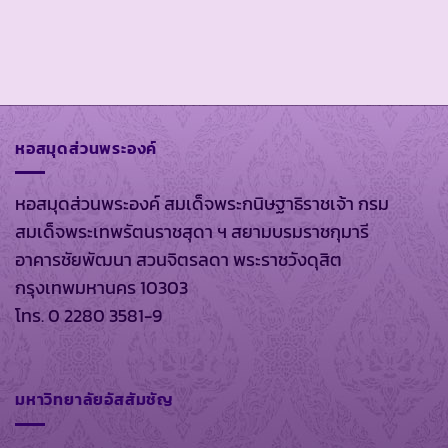
หอสมุดส่วนพระองค์
หอสมุดส่วนพระองค์ สมเด็จพระกนิษฐาธิราชเจ้า กรม
สมเด็จพระเทพรัตนราชสุดา ฯ สยามบรมราชกุมารี
อาคารชัยพัฒนา สวนจิตรลดา พระราชวังดุสิต
กรุงเทพมหานคร 10303
โทร. 0 2280 3581-9
มหาวิทยาลัยอัสสัมชัญ