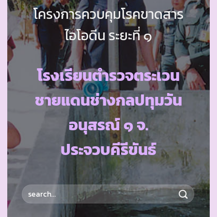
โครงการควบคุมโรคขาดสาร
ไอโอดีน ระยะที่ ๑
โรงเรียนตำรวจตระเวน
ชายแดนช่างกลปทุมวัน
อนุสรณ์ ๑ จ.
ประจวบคีรีขันธ์