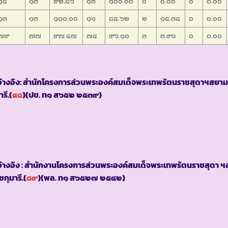
๑๔
๑๓
๙๒.๘๖
๑๓
๑๐๐.๐๐
๐
๐.๐๐
๐
๐.๐๐
๑๓
๑๓
๑๐๐.๐๐
๑๑
๘๔.๖๒
๒
๑๕.๓๘
๐
๐.๐๐
๗๙
๗๗
๙๗.๔๗
๗๔
๙๖.๑๐
๓
๓.๙๐
๐
๐.๐๐
อ้างอิง: สำนักโครงการส่วนพระองค์สมเด็จพระเทพรัตนราชสุดาฯสยา
รี.(
๔๘
)(ปข. ท๑ ส๖๕๒ ๒๕๓๙)
้างอิง : สำนักงานโครงการส่วนพระองค์สมเด็จพระเทพรัตนราชสุดา 
กุมารี.(
๘๙
)(พล. ท๑ ส๖๕๒๗ ๒๕๔๒)