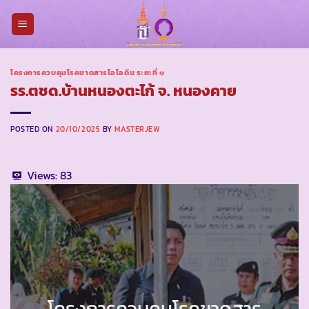
Skip
to
content
โครงการควบคุมโรคขาดสารไอโอดีน ระยะที่ ๑
รร.ตชด.บ้านหนองตะไก้ จ. หนองคาย
POSTED ON
20/10/2025
BY
MASTERJEW
Views:
83
โครงการควบคุมโรคขาดสาร