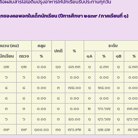
กลือผสมสารไอโอดีนปรุงอาหารให้นักเรียนรับประทานทุกวัน
กของคอพอกในเด็กนักเรียน (ปีการศึกษา ๒๕๓๙ /ภาคเรียนที่ ๑)
ำนวน (คน)
คลุม
ระดับ
ปกติ
%
นักเรียน
ตรวจ
%
๑A
%
๑B
%
๑๒
๑๒
๐.๐๐
๑๐
๘๓.๓๓
๑
๘.๓๓
๑
๘.๓๓
๖
๖
๐.๐๐
๖
๐.๐๐
๐
๐.๐๐
๐
๐.๐๐
๔
๔
๐.๐๐
๓
๗๕.๐๐
๑
๒๕.๐๐
๐
๐.๐๐
๘
๘
๐.๐๐
๘
๐.๐๐
๐
๐.๐๐
๐
๐.๐๐
๓
๓
๐.๐๐
๐
๐.๐๐
๒
๖๖.๖๗
๑
๓๓.๓
๖
๖
๐.๐๐
๓
๕๐.๐๐
๑
๑๖.๖๗
๑
๑๖.๖
๓๙
๓๙
๑๐๐.๐๐
๓๐
๗๖.๙๒
๕
๑๒.๘๒
๓
๗.๖