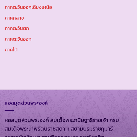
ภาคตะวันออกเฉียงเหนือ
ภาคกลาง
ภาคตะวันตก
ภาคตะวันออก
ภาคใต้
หอสมุดส่วนพระองค์
หอสมุดส่วนพระองค์ สมเด็จพระกนิษฐาธิราชเจ้า กรม
สมเด็จพระเทพรัตนราชสุดา ฯ สยามบรมราชกุมารี