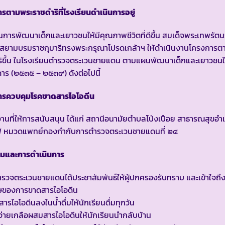
รตามพระราชดำริที่โรงเรียนดำเนินการอยู่
ป็นการพัฒนาเด็กและเยาวชนให้มีคุณภาพชีวิตที่ดีขึ้น สมเด็จพระเทพรัต
ฯ สยามบรมราชกุมารีทรงพระกรุณาโปรดเกล้าฯ ให้ดำเนินงานโครงการต
ิขึ้น ในโรงเรียนตำรวจตระเวนชายแดน ตามแผนพัฒนาเด็กและเยาวชนใ
ดาร (๒๕๓๕ – ๒๕๓๙) ดังต่อไปนี้
ารควบคุมโรคขาดสารไอโอดีน
านที่ให้การสนับสนุน ได้แก่ สถานีอนามัยตำบลโป่งเปือย สาธารณสุขอำ
ฬ หมวดแพทย์กองกำกับการตำรวจตระเวนชายแดนที่ ๒๔
รมและการดำเนินการ
ำรวจตระเวนชายแดนได้ประชาสัมพันธ์ให้ผู้ปกครองรับทราบ และเข้าใจถึ
ษของการขาดสารไอโอดีน
ารไอโอดีนลงในน้ำดื่มให้นักเรียนดื่มทุกวัน
่ายเกลือผสมสารไอโอดีนให้นักเรียนนำกลับบ้าน