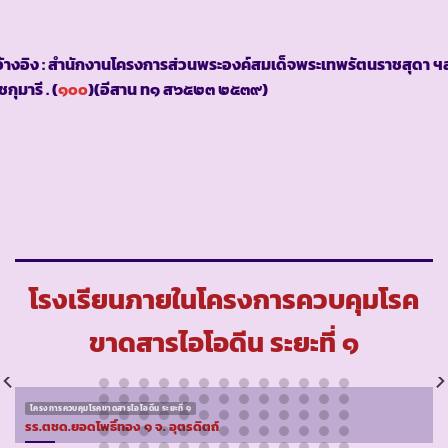
้างอิง : สำนักงานโครงการส่วนพระองค์สมเด็จพระเทพรัตนราชสุดา 
กุมารี . (
๑๐๐
)(อีสาน ท๑ ส๖๕๒๓ ๒๕๓๙)
โรงเรียนภายในโครงการควบคุมโรค
ขาดสารไอโอดีน ระยะที่ ๑
โครงการควบคุมโรคขาดสารไอโอดีน ระยะที่ ๑
รร.ตชด.ยอดโพธิ์ทอง ๑ จ. อุตรดิตถ์