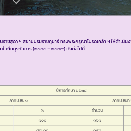
พรัตนราชสุดา ฯ สยามบรมราชกุมารี ทรงพระกรุณาโปรดเกล้า ฯ ให้ดำเน
นถิ่นทุรกันดาร (๒๕๓๕ – ๒๕๓๙) ดังต่อไปนี้
ปีการศึกษา ๒๕๓๘
ภาคเรียน ๑
ภาคเรียนที่
%
จำนวน
๑๐๐
๑๖๑
๘๗.๑๐
๑๔๖