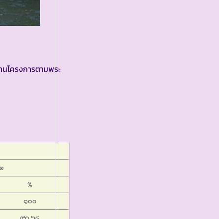
ินงานโครงการตามพระ
 ๒
%
๑๐๐
๙๐.๖๘