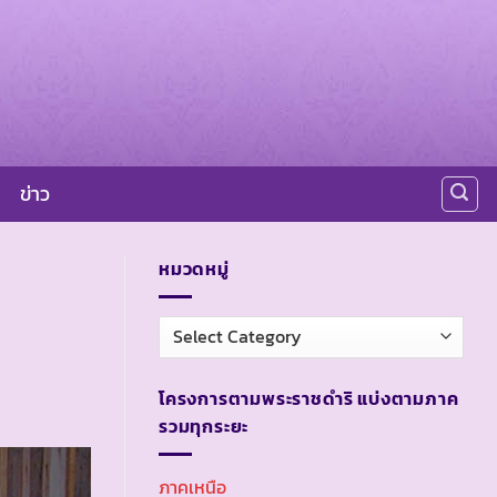
ข่าว
หมวดหมู่
หมวด
หมู่
โครงการตามพระราชดำริ แบ่งตามภาค
รวมทุกระยะ
ภาคเหนือ