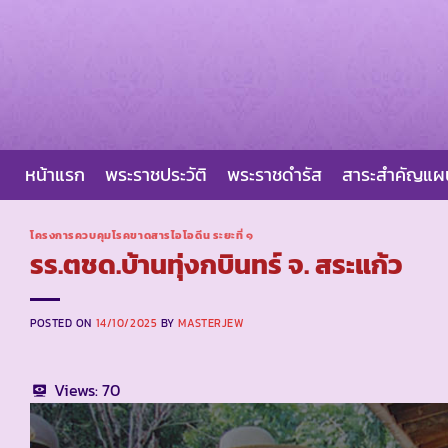
Skip
to
content
หน้าแรก
พระราชประวัติ
พระราชดำรัส
สาระสำคัญแ
โครงการควบคุมโรคขาดสารไอโอดีน ระยะที่ ๑
รร.ตชด.บ้านทุ่งกบินทร์ จ. สระแก้ว
POSTED ON
14/10/2025
BY
MASTERJEW
Views:
70