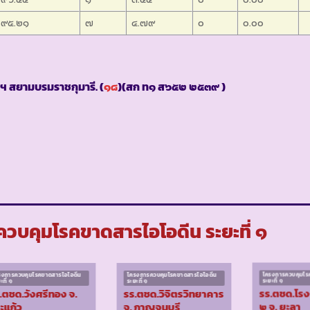
๙๕.๒๑
๗
๔.๗๙
๐
๐.๐๐
ฯ สยามบรมราชกุมารี. (
๑๘
)(สก ท๑ ส๖๕๒ ๒๕๓๙ )
วบคุมโรคขาดสารไอโอดีน ระยะที่ ๑
รงการควบคุมโรคขาดสารไอโอดีน
โครงการควบคุมโรคขาดสารไอโอดีน
โครงการควบคุมโร
ะที่ ๑
ระยะที่ ๑
ระยะที่ ๑
.ตชด.วังศรีทอง จ.
รร.ตชด.วิจิตรวิทยาคาร
รร.ตชด.โร
ะแก้ว
จ. กาญจนบุรี
๒ จ. ยะลา