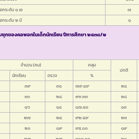
กระดับ ๑ เอ
๗
กระดับ ๒ บี
๑
มชุกของคอพอกในเด็กนักเรียน ปีการศึกษา ๒๕๓๘/๒
จำนวน (คน)
คลุม
ปกติ
นักเรียน
ตรวจ
%
๓๙
๓๑
๗๙.๔๙
๒๘
๓๐
๒๘
๙๓.๓๓
๒๘
๑๖
๑๔
๘๗.๕๐
๑๓
๒๗
๒๕
๙๒.๕๙
๒๓
๒๐
๑๙
๙๕.๐๐
๑๙
๒๙
๒๙
๑๐๐.๐๐
๒๘