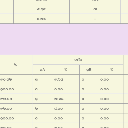
๕.๑๙
๗
๐.๗๔
–
ระดับ
%
๑A
%
๑B
%
๙๐.๓๒
๓
๙.๖๘
๐
๐.๐๐
๑๐๐.๐๐
๐
๐.๐๐
๐
๐.๐๐
๙๒.๘๖
๑
๗.๑๔
๐
๐.๐๐
๙๒.๐๐
๒
๘.๐๐
๐
๐.๐๐
๑๐๐.๐๐
๐
๐.๐๐
๐
๐.๐๐
๙๖.๕๕
๑
๓.๔๕
๐
๐.๐๐