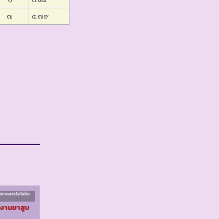
๗
๔.๗๙
คขาดสารไอโอดีน
โครงการควบคุมโรคขาดสารไอโอดีน
ระยะที่ ๑
งงานยาสูบ
รร.ตชด.บ้านถ้ำเสือ จ.
ตาก