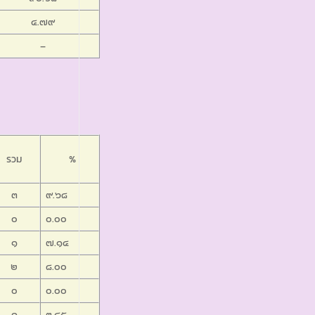
๔.๗๙
–
รวม
%
๓
๙.๖๘
๐
๐.๐๐
๑
๗.๑๔
๒
๘.๐๐
๐
๐.๐๐
๑
๓.๔๕