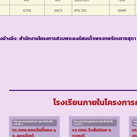
๑๖๑
๑๔๖
๙๐.๖๘
๑๓๙
งอ้างอิง : สำนักงานโครงการส่วนพระองค์สมเด็จพระเทพรัตนราชสุดา 
โรงเรียนภายในโครงการค
โครงการควบคุมโรคขาดสารไอโอดีน
โครงการควบคุมโรคขาดสารไอโอดีน
โค
ระยะที่ ๑
ระยะที่ ๑
ระย
รร.ตชด.ยอดโพธิ์ทอง ๑
รร.ตชด.วังส้มป่อย จ.
รร
จ. อุตรดิตถ์
ราชบุรี
สร