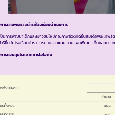
การตามพระราชดำริที่โรงเรียนดำเนินการ
อเป็นการพัฒนาเด็กและเยาวชนให้มีคุณภาพชีวิตที่ดีขึ้นสมเด็จพระเท
ำริขึ้น ในโรงเรียนตำรวจตระเวนชายแดน ตามแผนพัฒนาเด็กและเยาวชนใ
งการควบคุมโรคขาดสารไอโอดีน
รดำเนินงาน
จำนวน
รียนทั้งหมด
๑๕๕
ียนที่ตรวจ
๑๓๕