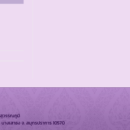
สุวรรณภูมิ
. บางเสาธง จ. สมุทรปราการ 10570