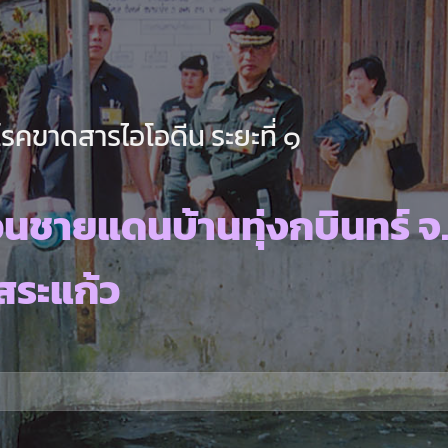
คขาดสารไอโอดีน ระยะที่ ๑
นชายแดนบ้านทุ่งกบินทร์ จ
สระแก้ว