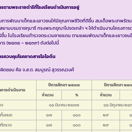
รตามพระราชดำริที่โรงเรียนดำเนินการอยู่
ป็นการพัฒนาเด็กและเยาวชนให้มีคุณภาพชีวิตที่ดีขึ้น สมเด็จพระเทพรัต
 สยามบรมราชกุมารี ทรงพระกรุณาโปรดเกล้า ฯ ให้ดำเนินงานโครงกา
ิขึ้น ในโรงเรียนตำรวจตระเวนชายแดน ตามแผนพัฒนาเด็กและเยาวชนใ
ดาร (๒๕๓๕ – ๒๕๓๙) ดังต่อไปนี้
ารควบคุมโรคขาดสารไอโอดีน
รับผิดชอบ คือ จ.ส.ต. สมบูรณ์ สุวรรณวงศ์
ปีการศึกษา ๒๕๓๗
ปีการศึกษา ๒๕
ลการดำเนินงาน
จำนวน
%
จำนวน
รวจ
๑๕ มีนาคม ๒๕๓๗
๑๕ มิถุนายน ๒๕
นทั้งหมด
๑๗
๑๐๐
๒๙
นที่ตรวจ
๑๗
๑๐๐
๒๙