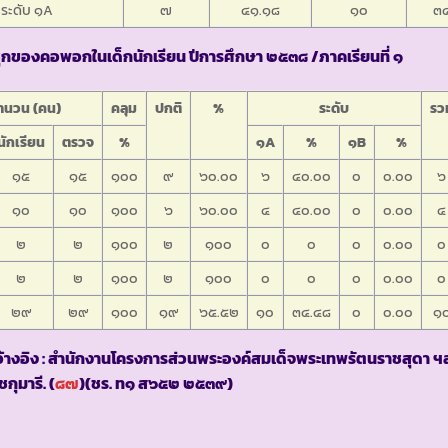
ระดับ ๑A
๗
๔๑.๑๘
๑๐
๓
กของคอพอกในเด็กนักเรียน ปีการศึกษา ๒๕๓๘ /ภาคเรียนที่ ๑
ำนวน (คน)
คลุม
ปกติ
%
ระดับ
รว
นักเรียน
ตรวจ
%
๑A
%
๑B
%
๑๕
๑๕
๑๐๐
๙
๖๐.๐๐
๖
๔๐.๐๐
๐
๐.๐๐
๖
๑๐
๑๐
๑๐๐
๖
๖๐.๐๐
๔
๔๐.๐๐
๐
๐.๐๐
๔
๒
๒
๑๐๐
๒
๑๐๐
๐
๐
๐
๐.๐๐
๐
๒
๒
๑๐๐
๒
๑๐๐
๐
๐
๐
๐.๐๐
๐
๒๙
๒๙
๑๐๐
๑๙
๖๕.๕๒
๑๐
๓๔.๔๘
๐
๐.๐๐
๑
้างอิง : สำนักงานโครงการส่วนพระองค์สมเด็จพระเทพรัตนราชสุดา 
กุมารี. (
๘๗
)(ชร. ท๑ ส๖๕๒ ๒๕๓๙)