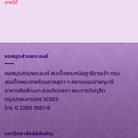
ภาคใต้
หอสมุดส่วนพระองค์
หอสมุดส่วนพระองค์ สมเด็จพระกนิษฐาธิราชเจ้า กรม
สมเด็จพระเทพรัตนราชสุดา ฯ สยามบรมราชกุมารี
อาคารชัยพัฒนา สวนจิตรลดา พระราชวังดุสิต
กรุงเทพมหานคร 10303
โทร. 0 2280 3581-9
มหาวิทยาลัยอัสสัมชัญ