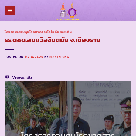
Skip
to
content
โครงการควบคุมโรคขาดสารไอโอดีน ระยะที่ ๑
รร.ตชด.สมถวิลจินตมัย จ.เชียงราย
POSTED ON
14/10/2025
BY
MASTERJEW
Views:
86
โครงการควบคุมโรคขาดสาร