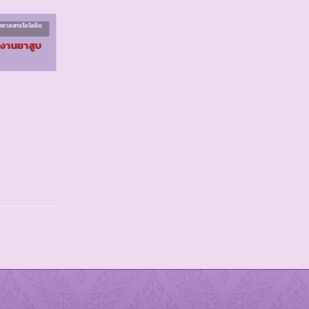
คขาดสารไอโอดีน
โครงการควบคุมโรคขาดสารไอโอดีน
ระยะที่ ๑
งงานยาสูบ
รร.ตชด.บ้านถ้ำเสือ จ.
ตาก