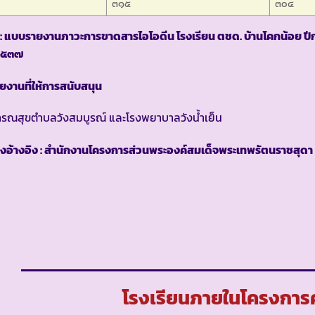
๓๑๕
๓๐๔
า : แบบรายงานภาวะการขาดสารไอโอดีน โรงเรียน ตชด. บ้านโคกน้อย ป
๒๕๓๗
ยงานที่ให้การสนับสนุน
ารณสุขตำบลวังสมบูรณ์ และโรงพยาบาลวังน้ำเย็น
งอ้างอิง : สำนักงานโครงการส่วนพระองค์สมเด็จพระเทพรัตนราชสุดา 
โรงเรียนภายในโครงการค