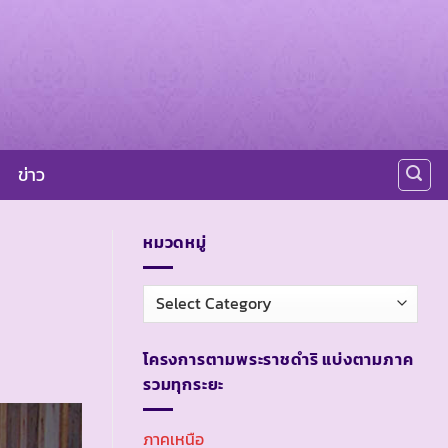
ข่าว
หมวดหมู่
หมวด
หมู่
โครงการตามพระราชดำริ แบ่งตามภาค
รวมทุกระยะ
ภาคเหนือ