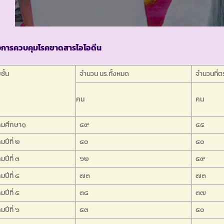
งการควบคุมโรคขาดสารไอโอดีน
ชั้น
จำนวน นร.ทั้งหมด
จำนวนที่
คน
คน
ถมศึกษา๑
๔๙
๔๕
มปีที่ ๒
๔๐
๔๐
ปีที่ ๓
๖๒
๕๙
ปีที่ ๔
๗๓
๗๓
ปีที่ ๕
๓๘
๓๗
ปีที่ ๖
๕๓
๕๐