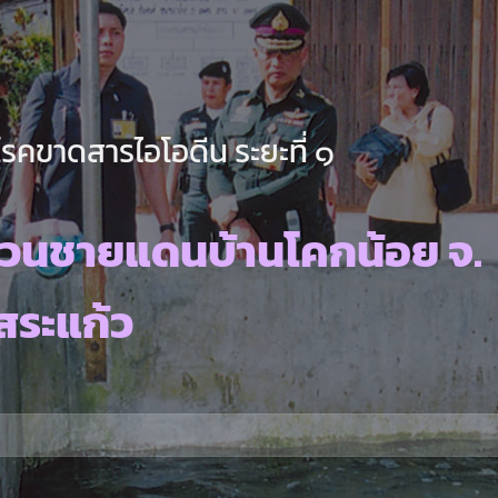
คขาดสารไอโอดีน ระยะที่ ๑
เวนชายแดนบ้านโคกน้อย จ.
สระแก้ว