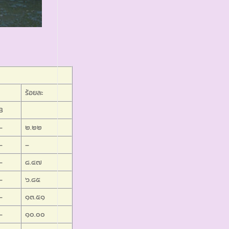
ร้อยละ
B
–
๒.๒๒
–
–
–
๘.๔๗
–
๖.๘๕
–
๑๓.๕๑
–
๑๐.๐๐