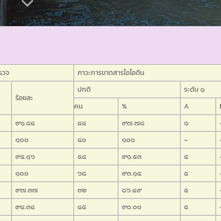
ตรวจ
ภาวะการขาดสารไอโอดีน
ปกติ
ระดับ ๑
ร้อยละ
คน
%
A
๙๑.๘๔
๔๔
๙๗.๗๘
๑
๑๐๐
๔๐
๑๐๐
–
๙๕.๑๖
๕๔
๙๑.๕๓
๕
๑๐๐
๖๘
๙๓.๑๕
๕
๙๗.๓๗
๓๒
๘๖.๔๙
๕
๙๔.๓๔
๔๕
๙๐.๐๐
๕