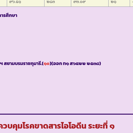
๙๖.๕๑
๒๘๓
๙๓.๐๙
๒๑
ีการศึกษา
ฯ สยามบรมราชกุมารี.(
๑๐
)(ออก ท๑ ส๖๕๒๒ ๒๕๓๘)
วบคุมโรคขาดสารไอโอดีน ระยะที่ ๑