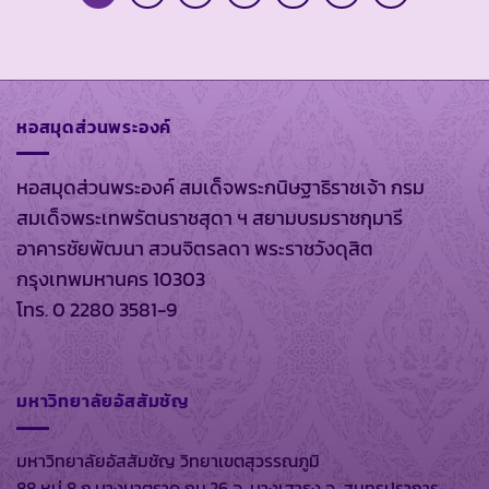
หอสมุดส่วนพระองค์
หอสมุดส่วนพระองค์ สมเด็จพระกนิษฐาธิราชเจ้า กรม
สมเด็จพระเทพรัตนราชสุดา ฯ สยามบรมราชกุมารี
อาคารชัยพัฒนา สวนจิตรลดา พระราชวังดุสิต
กรุงเทพมหานคร 10303
โทร. 0 2280 3581-9
มหาวิทยาลัยอัสสัมชัญ
มหาวิทยาลัยอัสสัมชัญ วิทยาเขตสุวรรณภูมิ
88 หมู่ 8 ถ.บางนาตราด กม.26 อ. บางเสาธง จ. สมุทรปราการ