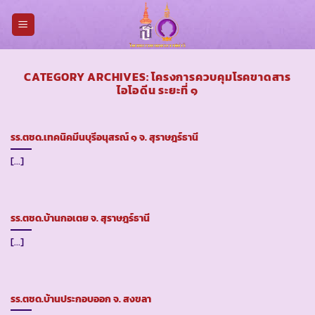
Skip
to
content
CATEGORY ARCHIVES:
โครงการควบคุมโรคขาดสาร
ไอโอดีน ระยะที่ ๑
รร.ตชด.เทคนิคมีนบุรีอนุสรณ์ ๑ จ. สุราษฎร์ธานี
[...]
รร.ตชด.บ้านกอเตย จ. สุราษฎร์ธานี
[...]
รร.ตชด.บ้านประกอบออก จ. สงขลา