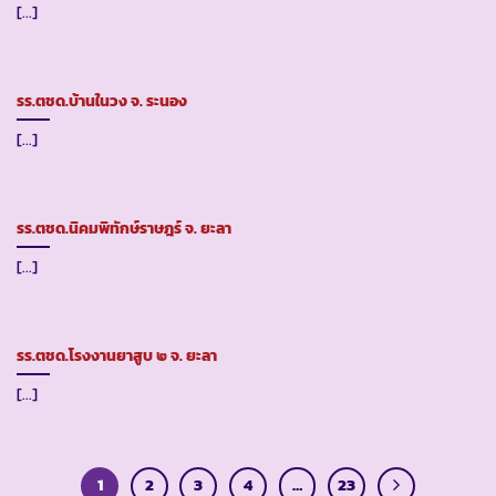
[...]
รร.ตชด.บ้านในวง จ. ระนอง
[...]
รร.ตชด.นิคมพิทักษ์ราษฎร์ จ. ยะลา
[...]
รร.ตชด.โรงงานยาสูบ ๒ จ. ยะลา
[...]
1
2
3
4
…
23