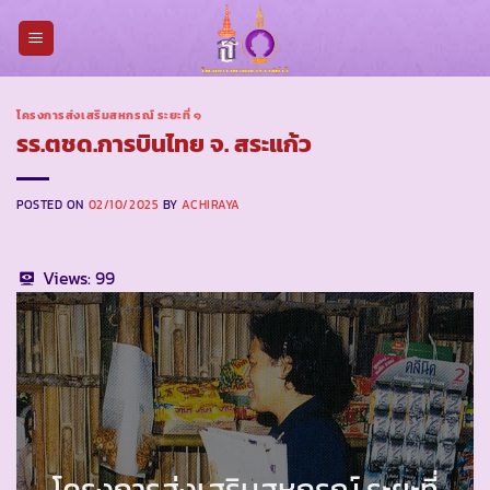
Skip
to
content
โครงการส่งเสริมสหกรณ์ ระยะที่ ๑
รร.ตชด.การบินไทย จ. สระแก้ว
POSTED ON
02/10/2025
BY
ACHIRAYA
Views:
99
โครงการส่งเสริมสหกรณ์ ระยะที่