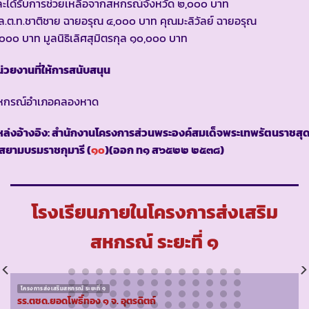
ะได้รับการช่วยเหลือจากสหกรณ์จังหวัด ๒,๐๐๐ บาท
.ต.ท.ชาติชาย ฉายอรุณ ๔,๐๐๐ บาท คุณมะลิวัลย์ ฉายอรุณ
๐๐๐ บาท มูลนิธิเลิศสุมิตรกุล ๑๐,๐๐๐ บาท
่วยงานที่ให้การสนับสนุน
หกรณ์อำเภอคลองหาด
ล่งอ้างอิง: สำนักงานโครงการส่วนพระองค์สมเด็จพระเทพรัตนราชสุ
สยามบรมราชกุมารี (
๑๐
)(ออก ท๑ ส๖๕๒๒ ๒๕๓๘)
โรงเรียนภายในโครงการส่งเสริม
สหกรณ์ ระยะที่ ๑
โครงการส่งเสริมสหกรณ์ ระยะที่ ๑
รร.ตชด.ยอดโพธิ์ทอง ๑ จ. อุตรดิตถ์