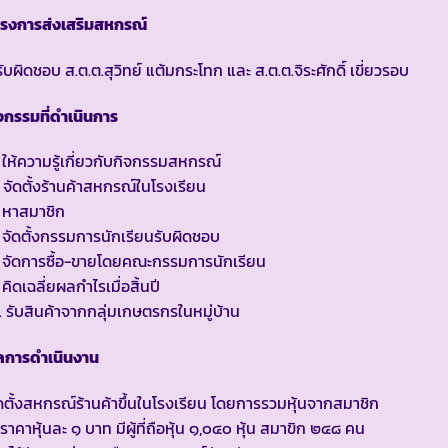
ครงการส่งเสริมสหกรณ์
้รับผิดชอบ ส.ต.ต.สุวิทย์ แต้มกระโทก และ ส.ต.ต.จิระศักดิ์ เขี่ยวรอบ
จกรรมที่ดำเนินการ
 ให้ความรู้เกี่ยวกับกิจกรรมสหกรณ์
 จัดตั้งร้านค้าสหกรณ์ในโรงเรียน
 หาสมาชิก
 จัดตั้งกรรมการนักเรียนรับผิดชอบ
 จัดการซื้อ-ขายโดยคณะกรรมการนักเรียน
 คิดเฉลี่ยผลกำไรเมื่อสิ้นปี
 รับสินค้าจากกลุ่มเกษตรกรในหมู่บ้าน
ลการดำเนินงาน
ดตั้งสหกรณ์ร้านค้าขึ้นในโรงเรียน โดยการรวมหุ้นจากสมาชิก
ราคาหุ้นละ ๑ บาท มีผู้ที่ถือหุ้น ๑,๐๔๐ หุ้น สมาขิก ๒๔๘ คน