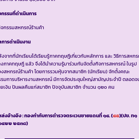
จกรรมที่ดำเนินการ
ิจกรรมสหกรณ์ร้านค้า
ลการดำเนินงาน
ังจากที่นักเรียนได้เรียนรู้ภาคทฤษฎีเกี่ยวกับหลักการ และ วิธีการสหกร
งภาคทฤษฎี แล้ว จึงได้นำความรู้มาร่วมกันจัดตั้งกิจการสหกรณ์ ในรูป
งสหกรณ์ร้านค้า โดยการรวมหุ้นจากสมาชิก (นักเรียน) จักตั้งคณะ
รรมการบริหารงานสหกรณ์ มีการจัดประชุมใหญ่สามัญประจำปี ตลอดจ
ายเงิน ปันผลคืนแก่สมาชิก ปัจจุบันสมาชิก จำนวน ๑๒๐ คน
ล่งอ้างอิง : กองกำกับการตำรวจตระเวนชายแดนที่ ๑๔. (
๔๕
)(ปข. ท๑
๖๔๒๒ ๒๕๓๘)