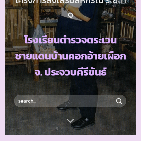
๑
โรงเรียนตำรวจตระเวน
ชายแดนบ้านคอกอ้ายเผือก
จ. ประจวบคีรีขันธ์