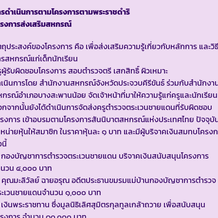
ารดำเนินการตามโครงการตามพระราชดำริ
ครงการส่งเสริมสหกรณ์
ตถุประสงค์ของโครงการ คือ เพื่อส่งเสริมความรู้เกี่ยวกับหลักการ และวิธ
รสหกรณ์แก่เด็กนักเรียน
ูผู้รับผิดชอบโครงการ สอบตำรวจตรี เสกสิทธิ์ ผิวเหมาะ
เนินการโดย สำนักงานสหกรณ์จังหวัดประจวบคีรีขันธ์ ร่วมกับสำนักงา
กรณ์อำเภอบางสะพานน้อย จัดเจ้าหน้าที่มาให้ความรู้แก่ครูและนักเรียน
กจากนั้นยังได้ดำเนินการจัดส่งครูตำรวจตระเวนชายแดนที่รับผิดชอบ
ครงการ เข้าอบรมตามโครงการสันนิบาตสหกรณ์แห่งประเทศไทย ปัจจุบั
หน่ายหุ้นให้สมาชิก ในราคาหุ้นละ ๑ บาท และมีผู้บริจาคเงินสมทบโครง
นี้
. กองบัญชาการตำรวจตระเวนชายแดน บริจาคเงินสนับสนุนโครงการ
ำนวน ๔,๐๐๐ บาท
. คุณมะลิวัลย์ ฉายอรุณ อดีตประธานขมรมแม่บ้านกองบัญชาการตำรวจ
ระเวนชายแดนจำนวน ๑,๐๐๐ บาท
 เงินพระราชทาน ซึ่งมูลนิธิเลิศสุมิตรกุลทูลเกล้าถวาย เพื่อสนับสนุน
ครงการ จำนวน ๑๐,๐๐๐ บาท