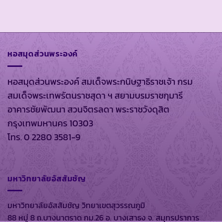
หอสมุดส่วนพระองค์
หอสมุดส่วนพระองค์ สมเด็จพระกนิษฐาธิราชเจ้า กรม
สมเด็จพระเทพรัตนราชสุดา ฯ สยามบรมราชกุมารี
อาคารชัยพัฒนา สวนจิตรลดา พระราชวังดุสิต
กรุงเทพมหานคร 10303
โทร. 0 2280 3581-9
มหาวิทยาลัยอัสสัมชัญ
มหาวิทยาลัยอัสสัมชัญ วิทยาเขตสุวรรณภูมิ
88 หมู่ 8 ถ.บางนาตราด กม.26 อ. บางเสาธง จ. สมุทรปราการ