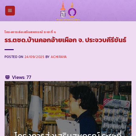
Skip
to
content
โครงการส่งเสริมสหกรณ์ ระยะที่ ๑
รร.ตชด.บ้านคอกอ้ายเผือก จ. ประจวบคีรีขันธ์
POSTED ON
24/09/2025
BY
ACHIRAYA
Views:
77
โครงการส่งเสริมสหกรณ์ ระยะที่