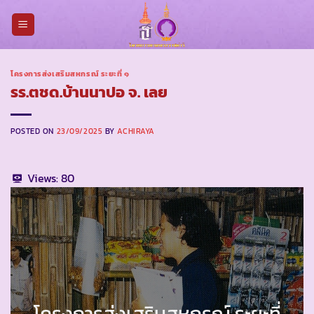
Skip
to
content
โครงการส่งเสริมสหกรณ์ ระยะที่ ๑
รร.ตชด.บ้านนาปอ จ. เลย
POSTED ON
23/09/2025
BY
ACHIRAYA
Views:
80
โครงการ
ส่งเสริมสหกรณ์ ระยะที่