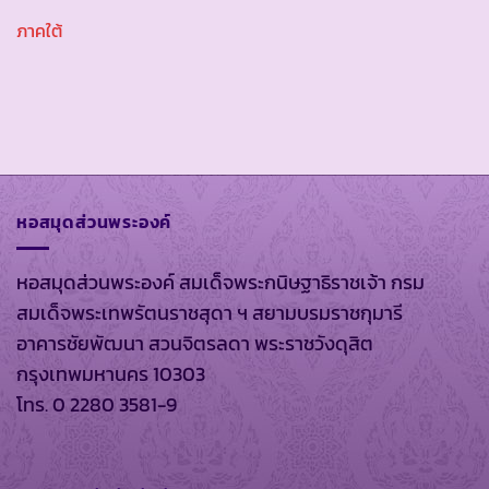
ภาคใต้
หอสมุดส่วนพระองค์
หอสมุดส่วนพระองค์ สมเด็จพระกนิษฐาธิราชเจ้า กรม
สมเด็จพระเทพรัตนราชสุดา ฯ สยามบรมราชกุมารี
อาคารชัยพัฒนา สวนจิตรลดา พระราชวังดุสิต
กรุงเทพมหานคร 10303
โทร. 0 2280 3581-9