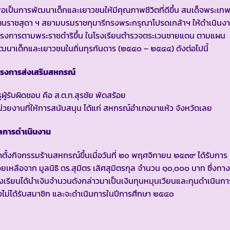
ื่อเป็นการพัฒนาเด็กและเยาวชนให้มีคุณภาพชีวิตที่ดีขึ้น สมเด็จพระเท
ตนราชสุดา ฯ สยามบรมราชกุมารีทรงพระกรุณาโปรดเกล้าฯ ให้ดำเนินง
ครงการตามพระราชดำริขึ้น ในโรงเรียนตำรวจตระเวนชายแดน ตามแผน
ฒนาเด็กและเยาวชนในถิ่นทุรกันดาร (๒๕๔๐ – ๒๕๔๔) ดังต่อไปนี้
ครงการส่งเสริมสหกรณ์
ูผู้รับผิดชอบ คือ ส.ต.ท.สุรชัย พัดสร้อย
่วยงานที่ให้การสนับสนุน ได้แก่ สหกรณ์อำเภอนาแห้ว จังหวัดเลย
ลการดำเนินงาน
ดตั้งกิจกรรมร้านสหกรณ์ขึ้นเมื่อวันที่ ๒๐ พฤศจิกายน ๒๕๓๙ ได้รับการ
วยเหลือจาก มูลนิธิ ดร.สุมิตร เลิศสุมิตรกุล จำนวน ๑๐,๐๐๐ บาท ซึ่งทาง
งเรียนได้นำเงินจำนวนดังกล่าวมาเป็นเงินทุนหมุนเวียนและทุนดำเนินกา
งไม่ได้รับสมาชิก และจะดำเนินการในปีการศึกษา ๒๕๔๐