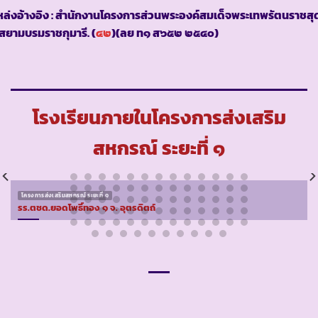
ล่งอ้างอิง : สำนักงานโครงการส่วนพระองค์สมเด็จพระเทพรัตนราชสุ
สยามบรมราชกุมารี. (
๔๒
)(ลย ท๑ ส๖๕๒ ๒๕๔๐)
โรงเรียนภายในโครงการส่งเสริม
สหกรณ์ ระยะที่ ๑
โครงการส่งเสริมสหกรณ์ ระยะที่ ๑
รร.ตชด.ยอดโพธิ์ทอง ๑ จ. อุตรดิตถ์