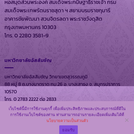
หอสมุดส่วนพระองค์ สมเด็จพระกนิษฐาธิราชเจ้า กรม
สมเด็จพระเทพรัตนราชสุดา ฯ สยามบรมราชกุมารี
อาคารชัยพัฒนา สวนจิตรลดา พระราชวังดุสิต
กรุงเทพมหานคร 10303
โทร. 0 2280 3581-9
มหาวิทยาลัยอัสสัมชัญ
มหาวิทยาลัยอัสสัมชัญ วิทยาเขตสุวรรณภูมิ
88 หมู่ 8 ถ.บางนาตราด กม.26 อ. บางเสาธง จ. สมุทรปราการ
10570
โทร. 0 2783 2222 ต่อ 2833
เว็บไซต์นี้มีการใช้งานคุกกี้ เพื่อเพิ่มประสิทธิภาพและประสบการณ์ที่ดีใน
การใช้งานเว็บไซต์ของท่าน ท่านสามารถอ่านรายละเอียดเพิ่มเติมได้ที่
นโยบายความเป็นส่วนตัว
สงวนลิขสิทธิ์ พ.ศ. 2569 ตาม พรบ.ลิขสิทธิ์ พ.ศ. 2537 โดย
หอ
สมุดส่วนพระองค์
และ
มหาวิทยาลัยอัสสัมชัญ
ยอมรับ