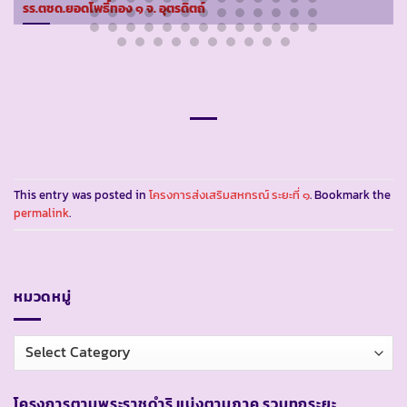
รร.ตชด.ยอดโพธิ์ทอง ๑ จ. อุตรดิตถ์
This entry was posted in
โครงการส่งเสริมสหกรณ์ ระยะที่ ๑
. Bookmark the
permalink
.
หมวดหมู่
หมวด
หมู่
โครงการตามพระราชดำริ แบ่งตามภาค รวมทุกระยะ