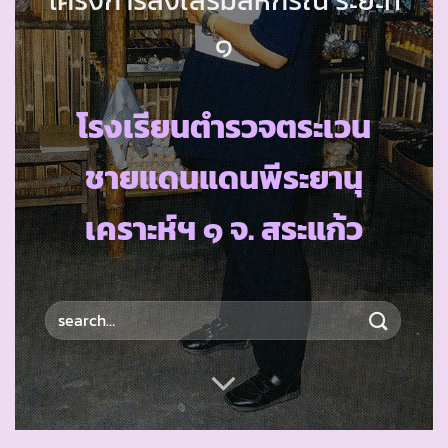
๑
โรงเรียนตำรวจตระเวน
ชายแดนแดนพีระยานุ
เคราะห์ฯ ๑ จ. สระแก้ว