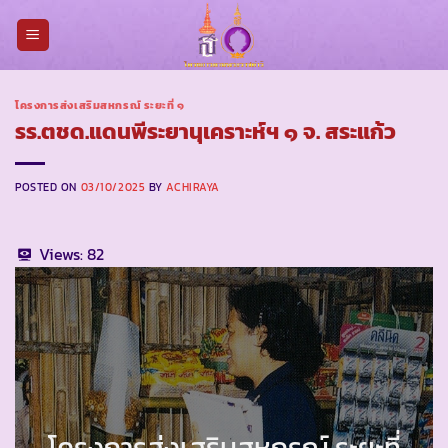
Skip
to
content
โครงการส่งเสริมสหกรณ์ ระยะที่ ๑
รร.ตชด.แดนพีระยานุเคราะห์ฯ ๑ จ. สระแก้ว
POSTED ON
03/10/2025
BY
ACHIRAYA
Views:
82
โครงการส่งเสริมสหกรณ์ ระยะที่