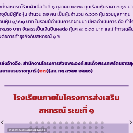
ดตั้งสหกรณ์ร้านค้าเมื่อวันที่ ๑ ตุลาคม ๒๕๓๘ ทุนเรือนหุ้นราคา ๗๑๕ บ
จจุบันมีผู้ถือหุ้น จำนวน ๓๒ คน เป็นหุ้นจำนวน ๑,๖๖๑ หุ้น รวมมูลค่าทุน
ือนหุ้น ๑,๖๖๑ บาท ในรอบปีดำเนินการที่ผ่านมา มีผลดำเนินการ คือ กำไ
๘.๓๐ บาท จัดสรรเป็นเงินปันผลต่อ หุ้นๆ ละ ๐.๓๐ บาท และให้การเฉลี่
นต่อการทำธุรกิจกับสหกรณ์ ๑ %
ล่งอ้างอิง : สำนักงานโครงการส่วนพระองค์ สมเด็จพระเทพรัตนราชส
สยามบรมราชกุมารี.(
๒๗
)(สก. ท๑ ส๖๕๒ ๒๕๔๐)
โรงเรียนภายในโครงการส่งเสริม
สหกรณ์ ระยะที่ ๑
โครงการส่งเสริมสหกรณ์ ระยะที่ ๑