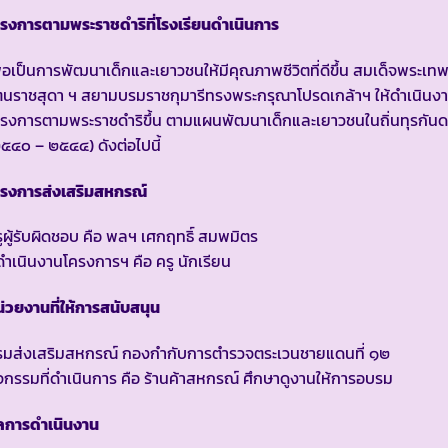
รงการตามพระราชดำริที่โรงเรียนดำเนินการ
ื่อเป็นการพัฒนาเด็กและเยาวชนให้มีคุณภาพชีวิตที่ดีขึ้น สมเด็จพระเท
ตนราชสุดา ฯ สยามบรมราชกุมารีทรงพระกรุณาโปรดเกล้าฯ ให้ดำเนินง
รงการตามพระราชดำริขึ้น ตามแผนพัฒนาเด็กและเยาวชนในถิ่นทุรกัน
๕๔๐ – ๒๕๔๔) ดังต่อไปนี้
ครงการส่งเสริมสหกรณ์
ูผู้รับผิดชอบ คือ พลฯ เศกฤทธิ์ สมพมิตร
้ดำเนินงานโครงการฯ คือ ครู นักเรียน
่วยงานที่ให้การสนับสนุน
รมส่งเสริมสหกรณ์ กองกำกับการตำรวจตระเวนชายแดนที่ ๑๒
จกรรมที่ดำเนินการ คือ ร้านค้าสหกรณ์ ศึกษาดูงานให้การอบรม
ลการดำเนินงาน