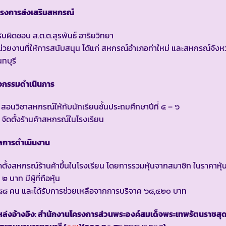
ครงการส่งเสริมสหกรณ์
้รับผิดชอบ ส.ต.ต.สุรพันธ์ อาริยวิทยา
่วยงานที่ให้การสนับสนุน ได้แก่ สหกรณ์อำเภอท่าใหม่ และสหกรณ์จังห
นทบุรี
ิจกรรมดำเนินการ
 สอนวิชาสหกรณ์ให้กับนักเรียนชั้นประถมศึกษาปีที่ ๔ – ๖
 จัดตั้งร้านค้าสหกรณ์ในโรงเรียน
ลการดำเนินงาน
ดตั้งสหกรณ์ร้านค้าขึ้นในโรงเรียน โดยการรวมหุ้นจากสมาชิก ในราคาหุ้
 ๒ บาท มีผู้ที่ถือหุ้น
๘๘ คน และได้รับการช่วยเหลือจากการบริจาค ๖๘,๔๒๐ บาท
ล่งอ้างอิง: สำนักงานโครงการส่วนพระองค์สมเด็จพระเทพรัตนราชสุ