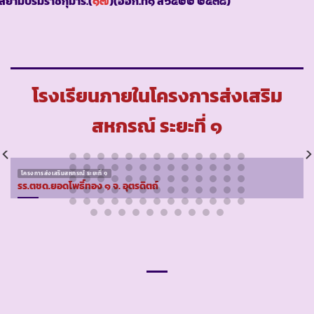
สยามบรมราชกุมารี.(
๑๗
)(ออก.ท๑ ส๖๕๒๒ ๒๕๓๘)
โรงเรียนภายในโครงการส่งเสริม
สหกรณ์ ระยะที่ ๑
โครงการส่งเสริมสหกรณ์ ระยะที่ ๑
รร.ตชด.ยอดโพธิ์ทอง ๑ จ. อุตรดิตถ์