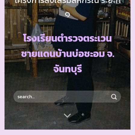
๑
โรงเรียนตำรวจตระเวน
ชายแดนบ้านบ่อชะอม จ.
จันทบุรี