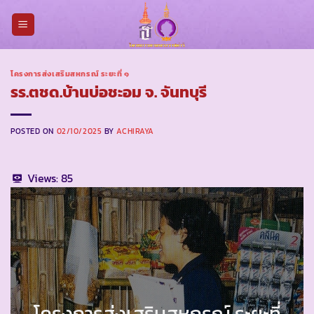
Skip
to
content
โครงการส่งเสริมสหกรณ์ ระยะที่ ๑
รร.ตชด.บ้านบ่อชะอม จ. จันทบุรี
POSTED ON
02/10/2025
BY
ACHIRAYA
Views:
85
โครงการส่งเสริมสหกรณ์ ระยะที่