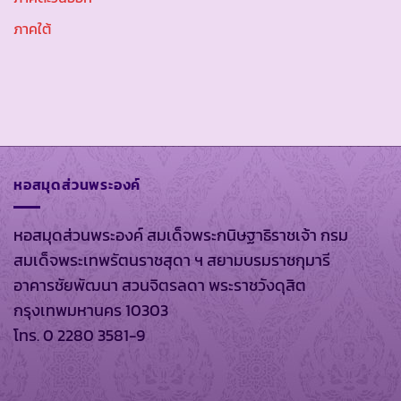
ภาคใต้
หอสมุดส่วนพระองค์
หอสมุดส่วนพระองค์ สมเด็จพระกนิษฐาธิราชเจ้า กรม
สมเด็จพระเทพรัตนราชสุดา ฯ สยามบรมราชกุมารี
อาคารชัยพัฒนา สวนจิตรลดา พระราชวังดุสิต
กรุงเทพมหานคร 10303
โทร. 0 2280 3581-9