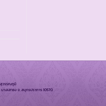
สุวรรณภูมิ
. บางเสาธง จ. สมุทรปราการ 10570