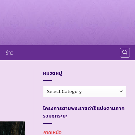
ข่าว
หมวดหมู่
หมวด
หมู่
โครงการตามพระราชดำริ แบ่งตามภาค
รวมทุกระยะ
ภาคเหนือ