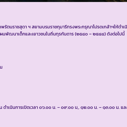
พระเทพรัตนราชสุดา ฯ สยามบรมราชกุมารีทรงพระกรุณาโปรดเกล้าฯให้ดำ
ผนพัฒนาเด็กและเยาวชนในถิ่นทุรกันดาร (๒๕๔๐ – ๒๕๔๔) ดังต่อไปนี้
าน
าน ดำเนินการเปิดเวลา ๐๖.๐๐ น. – ๐๙.๐๐ น,. ๑๒.๐๐ น. – ๑๓.๐๐ น. แล