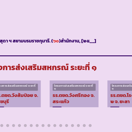
ุดา ฯ สยามบรมราชกุมารี. (
๖๐
)สำนักงาน, [๒๕__]
การส่งเสริมสหกรณ์ ระยะที่ ๑
รงการส่งเสริมสหกรณ์ ระยะที่
โครงการส่งเสริมสหกรณ์ ระยะที่
โครงการส่งเสริม
๑
๑
.ตชด.วังส้มป่อย จ.
รร.ตชด.วังศรีทอง จ.
รร.ตชด.โ
ชบุรี
สระแก้ว
๒ จ. ยะลา