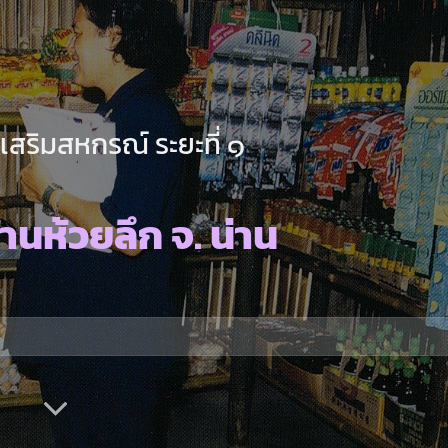
เสริมสหกรณ์ ระยะที่ ๑
านห้วยลึก จ. น่าน