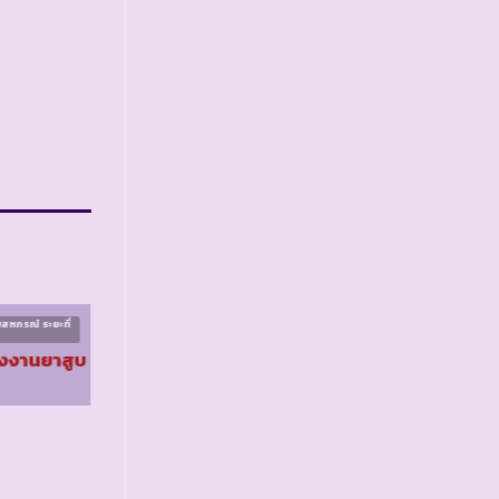
สหกรณ์ ระยะที่
โครงการส่งเสริมสหกรณ์ ระยะที่
๑
รงงานยาสูบ
รร.ไทยรัฐวิทยา ๑๐
จ.นราธิวาส