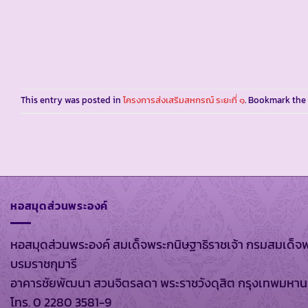
This entry was posted in
โครงการส่งเสริมสหกรณ์ ระยะที่ ๑
. Bookmark the
หอสมุดส่วนพระองค์
หอสมุดส่วนพระองค์ สมเด็จพระกนิษฐาธิราชเจ้า กรมสมเด็จ
บรมราชกุมารี
อาคารชัยพัฒนา สวนจิตรลดา พระราชวังดุสิต กรุงเทพมหา
โทร. 0 2280 3581-9