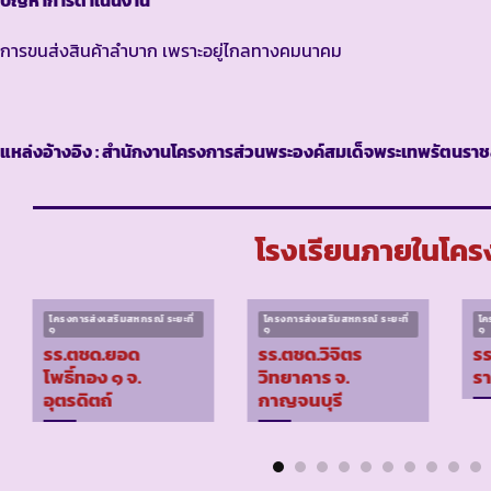
ปัญหาการดำเนินงาน
การขนส่งสินค้าลำบาก เพราะอยู่ไกลทางคมนาคม
แหล่งอ้างอิง : สำนักงานโครงการส่วนพระองค์สมเด็จพระเทพรัตนราชส
โรงเรียนภายในโครง
โครงการส่งเสริมสหกรณ์ ระยะที่
โครงการส่งเสริมสหกรณ์ ระยะที่
โค
๑
๑
๑
รร.ตชด.ยอด
รร.ตชด.วิจิตร
รร
โพธิ์ทอง ๑ จ.
วิทยาคาร จ.
รา
อุตรดิตถ์
กาญจนบุรี