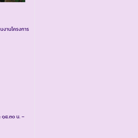
เนินงานโครงการ
ะ ๑๕.๓๐ น. –