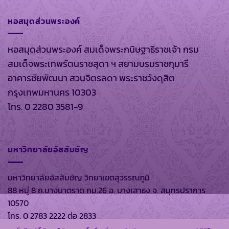
หอสมุดส่วนพระองค์
หอสมุดส่วนพระองค์ สมเด็จพระกนิษฐาธิราชเจ้า กรม
สมเด็จพระเทพรัตนราชสุดา ฯ สยามบรมราชกุมารี
อาคารชัยพัฒนา สวนจิตรลดา พระราชวังดุสิต
กรุงเทพมหานคร 10303
โทร. 0 2280 3581-9
มหาวิทยาลัยอัสสัมชัญ
มหาวิทยาลัยอัสสัมชัญ วิทยาเขตสุวรรณภูมิ
88 หมู่ 8 ถ.บางนาตราด กม.26 อ. บางเสาธง จ. สมุทรปราการ
10570
โทร. 0 2783 2222 ต่อ 2833