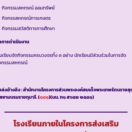
กิจกรรมสหกรณ์ ออมทรัพย์
กิจกรรสหกรณ์การเกษตร
กิจกรรมสวัสดิการการศึกษา
ลการดำเนินงาน
งเรียนจัดกิจกรรมครบวงจรทั้ง ๓ อย่าง นักเรียนมีส่วนร่วมในการจัด
ิจกรรมสหกรณ์
ล่งอ้างอิง : สำนักงานโครงการส่วนพระองค์สมเด็จพระเทพรัตนราชสุ
สยามบรมราชกุมารี. (
๑๘๑
)(นน. ท๑ ส๖๕๒ ๒๕๔๑)
โรงเรียนภายในโครงการส่งเสริม