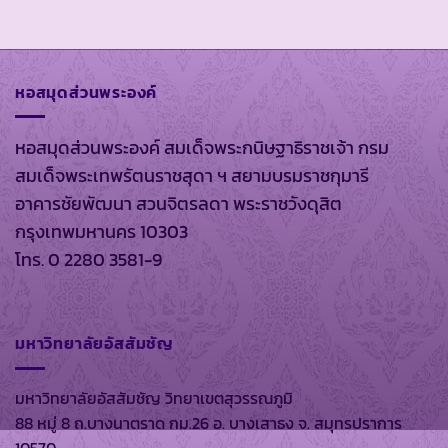
หอสมุดส่วนพระองค์
หอสมุดส่วนพระองค์ สมเด็จพระกนิษฐาธิราชเจ้า กรม
สมเด็จพระเทพรัตนราชสุดา ฯ สยามบรมราชกุมารี
อาคารชัยพัฒนา สวนจิตรลดา พระราชวังดุสิต
กรุงเทพมหานคร 10303
โทร. 0 2280 3581-9
มหาวิทยาลัยอัสสัมชัญ
มหาวิทยาลัยอัสสัมชัญ วิทยาเขตสุวรรณภูมิ
88 หมู่ 8 ถ.บางนาตราด กม.26 อ. บางเสาธง จ. สมุทรปราการ
10570