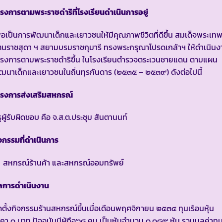
รงการตามพระราชดำริที่โรงเรียนดำเนินการอยู่
ื่อเป็นการพัฒนาเด็กและเยาวชนให้มีคุณภาพชีวิตที่ดีขึ้น สมเด็จพระเท
ตนราชสุดา ฯ สยามบรมราชกุมารี ทรงพระกรุณาโปรดเกล้าฯ ให้ดำเนินง
ครงการตามพระราชดำริขึ้น ในโรงเรียนตำรวจตระเวนชายแดน ตามแผน
ฒนาเด็กและเยาวชนในถิ่นทุรกันดาร (๒๕๓๕ – ๒๕๓๙) ดังต่อไปนี้
ครงการส่งเสริมสหกรณ์
ูผู้รับผิดชอบ คือ จ.ส.ต.ประชุม สันตานนท์
จกรรมที่ดำเนินการ
สหกรณ์ร้านค้า และสหกรณ์ออมทรัพย์
ลการดำเนินงาน
ดตั้งกิจกรรมร้านสหกรณ์ขึ้นเมื่อเดือนพฤศจิกายน ๒๕๓๔ ทุนเรือนหุ้น
คา ๑ บาท ปัจจุบันมีผู้ถือ๖๘ คน เป็นหุ้นจำนวน ๑,๑๘๙ หุ้น รวมมูลค่าทุ