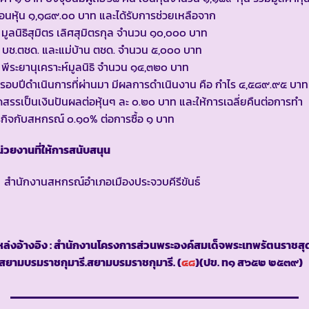
ือนหุ้น ๑,๑๘๙.๐๐ บาท และได้รับการช่วยเหลือจาก
 มูลนิธิสุมิตร เลิศสุมิตรกุล จำนวน ๑๐,๐๐๐ บาท
 บช.ตชด. และแม่บ้าน ตชด. จำนวน ๕,๐๐๐ บาท
 พีระยานุเคราะห์มูลนิธิ จำนวน ๑๔,๓๒๐ บาท
รอบปีดำเนินการที่ผ่านมา มีผลการดำเนินงาน คือ กำไร ๔,๕๘๙.๙๕ บาท
ดสรรเป็นเงินปันผลต่อหุ้นๆ ละ ๐.๒๐ บาท และให้การเฉลี่ยคืนต่อการทำ
รกิจกับสหกรณ์ ๐.๑๐% ต่อการซื้อ ๑ บาท
่วยงานที่ให้การสนับสนุน
สำนักงานสหกรณ์อำเภอเมืองประจวบคีรีขันธ์
ล่งอ้างอิง : สำนักงานโครงการส่วนพระองค์สมเด็จพระเทพรัตนราชสุ
สยามบรมราชกุมารี.สยามบรมราชกุมารี. (
๔๘
)(ปข. ท๑ ส๖๕๒ ๒๕๓๙)