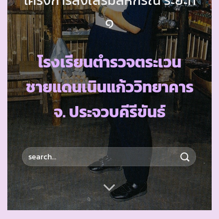
๑
โรงเรียนตำรวจตระเวน
ชายแดนเนินแก้ววิทยาคาร
จ. ประจวบคีรีขันธ์