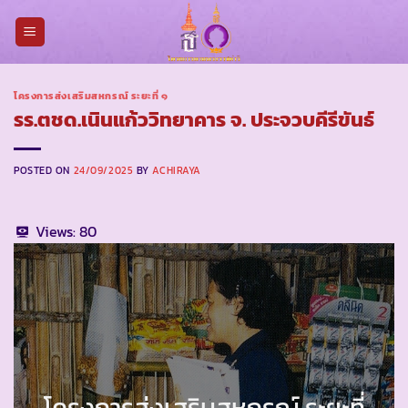
Skip
to
content
โครงการส่งเสริมสหกรณ์ ระยะที่ ๑
รร.ตชด.เนินแก้ววิทยาคาร จ. ประจวบคีรีขันธ์
POSTED ON
24/09/2025
BY
ACHIRAYA
Views:
80
โครงการส่งเสริมสหกรณ์ ระยะที่