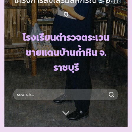
๑
โรงเรียนตำรวจตระเวน
ชายแดนบ้านถ้ำหิน จ.
ราชบุรี