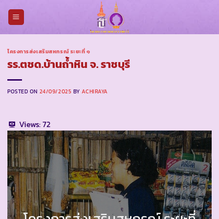
Skip
to
content
โครงการส่งเสริมสหกรณ์ ระยะที่ ๑
รร.ตชด.บ้านถ้ำหิน จ. ราชบุรี
POSTED ON
24/09/2025
BY
ACHIRAYA
Views:
72
โครงการส่งเสริมสหกรณ์ ระยะที่