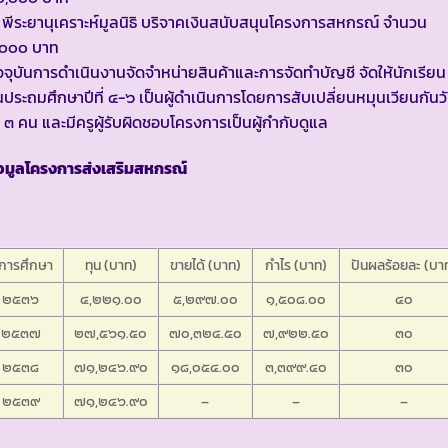
 พีระยานุเคราะห์มูลนิธิ บริจาคเงินสนับสนุนโครงการสหกรณ์ จำนวน
,๐๐๐ บาท
จจุบันการดำเนินงานจัดจำหน่ายสินค้าและการจัดทำบัญชี จัดให้นักเรียน
้นประถมศึกษาปีที่ ๔-๖ เป็นผู้ดำเนินการโดยการสับเปลี่ยนหมุนเวียนกันว
 ๓ คน และมีครูผู้รับผิดชอบโครงการเป็นผู้กำกับดูแล
อมูลโครงการส่งเสริมสหกรณ์
ีการศึกษา
ทุน (บาท)
ขายได้ (บาท)
กำไร (บาท)
ปันผลร้อยละ (บา
๒๕๓๖
๔,๒๒๑.๐๐
๕,๒๙๗.๐๐
๑,๕๐๘.๐๐
๔๐
๒๕๓๗
๒๗,๕๖๑.๕๐
๗๐,๓๒๔.๕๐
๗,๙๒๒.๕๐
๓๐
๒๕๓๘
๗๑,๒๔๖.๙๐
๑๘,๐๕๔.๐๐
๓,๓๙๙.๔๐
๓๐
๒๕๓๙
๗๑,๒๔๖.๙๐
–
–
–