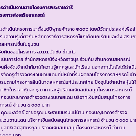
ารดำเนินงานตามโครงการพระราชดำริ
ครงการส่งเสริมสหกรณ์
ิ่มดำเนินโครงการมาตั้งแต่ปีพุทธศักราช ๒๕๓๖ โดยมีวัตถุประสงค์เพื่อส
ริมความรู้เกี่ยวกับหลักการวิธีการสหกรณ์แก่เด็กนักเรียนและส่งเสริมก
้งสหกรณ์ขึ้นในชุมชน
้รับผิดชอบโครงการ ส.ต.ต. วันชัย ขำแก้ว
เนินการโดย สำนักสหกรณ์จังหวัดราชบุรี ร่วมกับ สำนักงานสหกรณ์
นผึ้งจัดเจ้าหน้าที่มาให้ความรู้แก่ครูและนักเรียน นอกจากนั้นยังได้ดำเนิ
รจัดครูตำรวจตระเวนชายแดนที่มีหน้าที่รับผิดชอบโครงการสหกรณ์ เข้า
รมตามโครงการสันนิบาตสหกรณ์แก่ประเทศไทย ปัจจุบันจำหน่ายหุ้นให้
าชิกในราคาหุ้นละ ๑ บาท และผู้บริจาคเงินสนับสนุนโครงการสหกรณ์
. กองบัญชาการตำรวจตระเวนชายแดน บริจาคเงินสนับสนุนโครงการ
หกรณ์ จำนวน ๔,๐๐๐ บาท
 คุณมะลิวัลย์ ฉายอรุณ ประธานชมรมแม่บ้าน กองบัญชาการตำรวจ
ระเวนชานแดน บริจาคเงินสนับสนุนโครงการสหกรณ์ จำนวน ๑,๐๐๐ บา
 มูลนิธิเลิศสุมิตรกุล บริจาคเงินสนับสนุนโครงการสหกรณ์ จำนวน
๐,๐๐๐ บาท