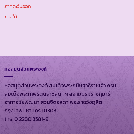
ภาคตะวันออก
ภาคใต้
หอสมุดส่วนพระองค์
หอสมุดส่วนพระองค์ สมเด็จพระกนิษฐาธิราชเจ้า กรม
สมเด็จพระเทพรัตนราชสุดา ฯ สยามบรมราชกุมารี
อาคารชัยพัฒนา สวนจิตรลดา พระราชวังดุสิต
กรุงเทพมหานคร 10303
โทร. 0 2280 3581-9