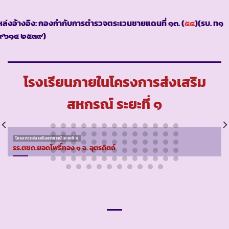
ล่งอ้างอิง: กองกำกับการตำรวจตระเวนชายแดนที่ ๑๓. (
๕๔
)(รบ. ท๑
๙๖๑๔ ๒๕๓๙)
โรงเรียนภายในโครงการส่งเสริม
สหกรณ์ ระยะที่ ๑
โครงการส่งเสริมสหกรณ์ ระยะที่ ๑
รร.ตชด.ยอดโพธิ์ทอง ๑ จ. อุตรดิตถ์