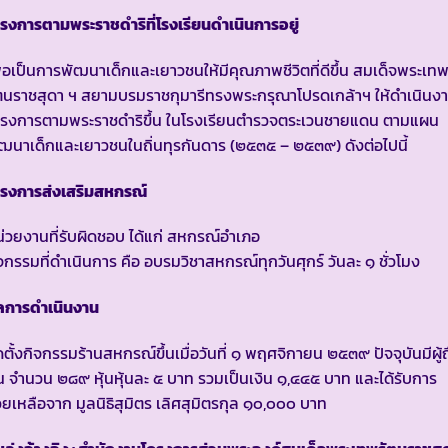
รงการตามพระราชดำริที่โรงเรียนดำเนินการอยู่
ื่อเป็นการพัฒนาเด็กและเยาวชนให้มีคุณภาพชีวิตที่ดีขึ้น สมเด็จพระเท
ตนราชสุดา ฯ สยามบรมราชกุมารีทรงพระกรุณาโปรดเกล้าฯ ให้ดำเนินง
ครงการตามพระราชดำริขึ้น ในโรงเรียนตำรวจตระเวนชายแดน ตามแผน
ฒนาเด็กและเยาวชนในถิ่นทุรกันดาร (๒๕๓๕ – ๒๕๓๙) ดังต่อไปนี้
ครงการส่งเสริมสหกรณ์
่วยงานที่รับผิดชอบ ได้แก่ สหกรณ์อำเภอ
จกรรมที่ดำเนินการ คือ อบรมวิชาสหกรณ์ทุกวันศุกร์ วันละ ๑ ชั่วโมง
ลการดำเนินงาน
ดตั้งกิจกรรมร้านสหกรณ์ขึ้นเมื่อวันที่ ๑ พฤศจิกายน ๒๕๓๙ ปัจจุบันมีผู้ถ
้น จำนวน ๒๘๙ หุ้นหุ้นละ ๕ บาท รวมเป็นเงิน ๑,๔๔๕ บาท และได้รับการ
วยเหลือจาก มูลนิธิสุมิตร เลิศสุมิตรกุล ๑๐,๐๐๐ บาท