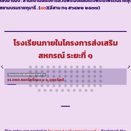
ล่งอ้างอิง : สำนักงานโครงการส่วนพระองค์สมเด็จพระเทพรัตนราชสุ
สยามบรมราชกุมารี . (
๘๓
)(อีสาน ท๑ ส๖๕๒๒ ๒๕๓๗)
โรงเรียนภายในโครงการส่งเสริม
สหกรณ์ ระยะที่ ๑
โครงการส่งเสริมสหกรณ์ ระยะที่ ๑
รร.ตชด.ยอดโพธิ์ทอง ๑ จ. อุตรดิตถ์
This entry was posted in
โครงการส่งเสริมสหกรณ์ ระยะที่ ๑
. Bookmark the