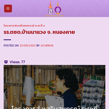
Skip
to
content
โครงการส่งเสริมสหกรณ์ ระยะที่ ๑
รร.ตชด.บ้านนาแวง จ. หนองคาย
POSTED ON
23/09/2025
BY
ACHIRAYA
Views:
77
โครงการ
ส่งเสริมสหกรณ์ ระยะที่