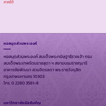
ภาคใต้
หอสมุดส่วนพระองค์
หอสมุดส่วนพระองค์ สมเด็จพระกนิษฐาธิราชเจ้า กรม
สมเด็จพระเทพรัตนราชสุดา ฯ สยามบรมราชกุมารี
อาคารชัยพัฒนา สวนจิตรลดา พระราชวังดุสิต
กรุงเทพมหานคร 10303
โทร. 0 2280 3581-9
มหาวิทยาลัยอัสสัมชัญ